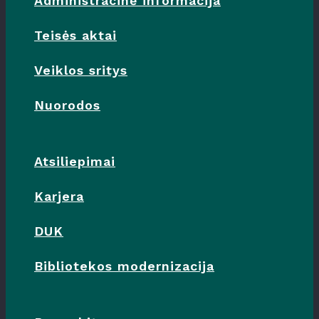
Administracinė informacija
Teisės aktai
Veiklos sritys
Nuorodos
Atsiliepimai
Karjera
DUK
Bibliotekos modernizacija