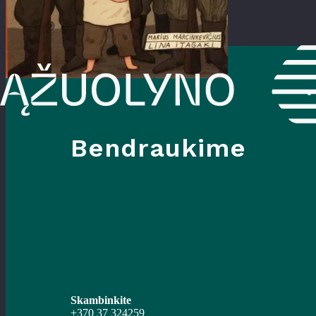
Bendraukime
Skambinkite
+370 37 324259