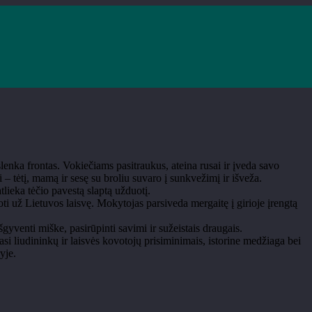
lenka frontas. Vokiečiams pasitraukus, ateina rusai ir įveda savo
– tėtį, mamą ir sesę su broliu suvaro į sunkvežimį ir išveža.
tlieka tėčio pavestą slaptą užduotį.
ti už Lietuvos laisvę. Mokytojas parsiveda mergaitę į girioje įrengtą
yventi miške, pasirūpinti savimi ir sužeistais draugais.
si liudininkų ir laisvės kovotojų prisiminimais, istorine medžiaga bei
yje.