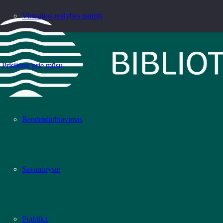
Virtualios realybės patirtis
Prisijunk prie mūsų
Bendradarbiavimas
Savanorystė
Praktika