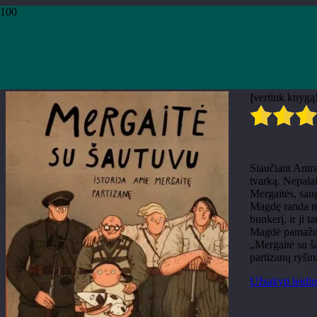
Pradžia
›
Knygos
›
Leidiniai
›
Vaikų literatūra
›
Marius Marcinkevičius, Lina 
Marius Marcinkevičius, Lina I
Įvertink knygą
Siaučiant Antra
tvarką. Nepalai
Mergaitės, saug
Magdę randa mok
bunkerį, ir ji 
Magdė pamažu įv
„Mergaitė su ša
partizanų ryšin
Užsakyti leidin