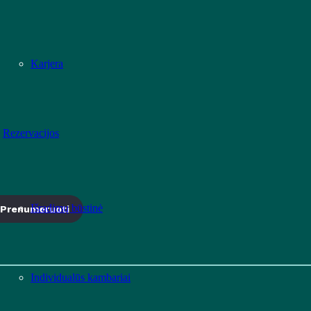
Karjera
Rezervacijos
Išradimų būstinė
Prenumeruoti
Individualūs kambariai