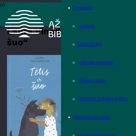
Produktai
Pradžia
›
Knygos
›
Leidiniai
›
Vaikų literatūra
›
Laura Vinogradova
„Tėtis ir šuo“
Leidiniai
Laura Vinogradova „Tėtis ir
šuo“
Ekspozicijos
Įvertink knygą!
Virtualūs produktai
Virtualus turas
Virtualios realybės patirtis
Prisijunk prie mūsų
Bendradarbiavimas