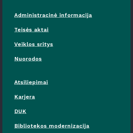
Administracinė informacija
Teisės aktai
Veiklos sritys
Nuorodos
Atsiliepimai
Karjera
DUK
Bibliotekos modernizacija