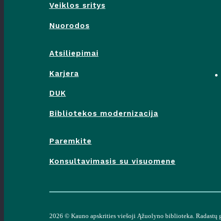
Veiklos sritys
Nuorodos
Atsiliepimai
Karjera
DUK
Bibliotekos modernizacija
Paremkite
Konsultavimasis su visuomene
2026 ©
Kauno apskrities viešoji Ąžuolyno biblioteka
. Radastų 