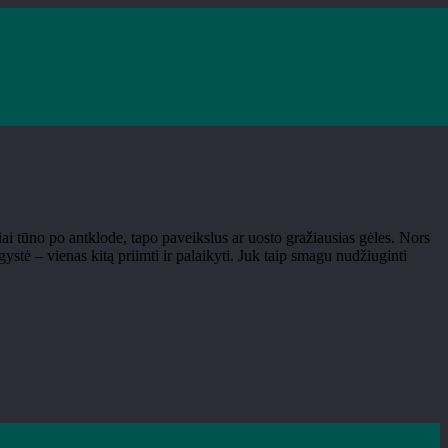
iai tūno po antklode, tapo paveikslus ar uosto gražiausias gėles. Nors
ugystė – vienas kitą priimti ir palaikyti. Juk taip smagu nudžiuginti