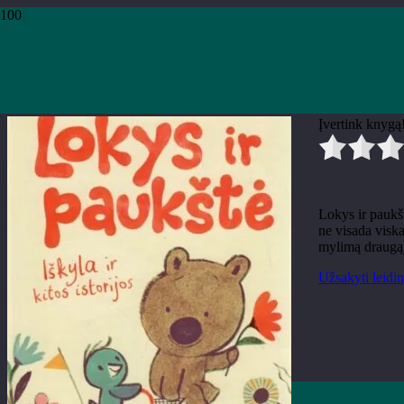
Pradžia
›
Knygos
›
Leidiniai
›
Vaikų literatūra
›
Jarvis „Lokys ir paukštė. Išky
Jarvis „Lokys ir paukštė. Iškyl
Įvertink knygą
Lokys ir paukšt
ne visada viska
mylimą draugą 
Užsakyti leidin