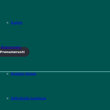
Karjera
Rezervacijos
Prenumeruoti
Išradimų būstinė
Individualūs kambariai