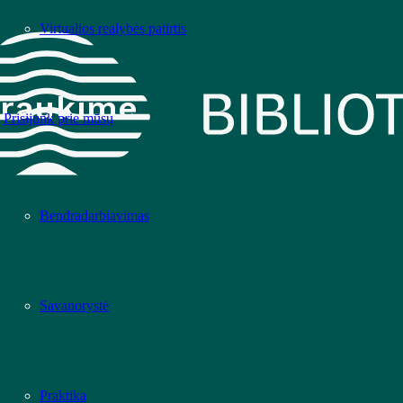
Virtualios realybės patirtis
raukime
Prisijunk prie mūsų
Bendradarbiavimas
Savanorystė
Praktika