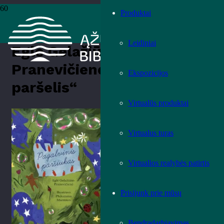
Produktai
Pradžia
›
Knygos
›
Leidiniai
›
Vaikų literatūra
›
Eglė Gelažiūtė-
Pranevičienė „Pagalvinis paršelis“
Leidiniai
Eglė Gelažiūtė-
Pranevičienė „Pagalvinis
Ekspozicijos
paršelis“
Virtualūs produktai
Įvertink knygą!
Virtualus turas
Virtualios realybės patirtis
Prisijunk prie mūsų
Bendradarbiavimas