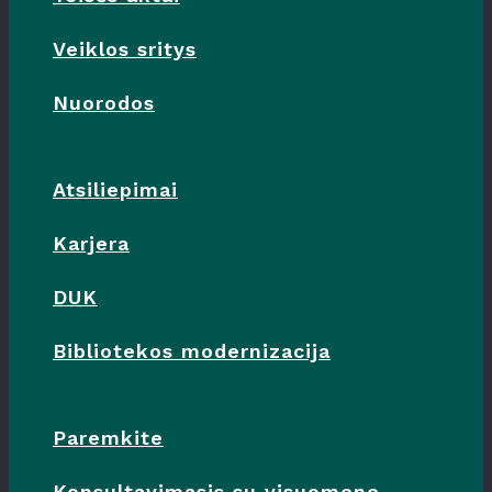
Veiklos sritys
Nuorodos
Atsiliepimai
Karjera
DUK
Bibliotekos modernizacija
Paremkite
Konsultavimasis su visuomene