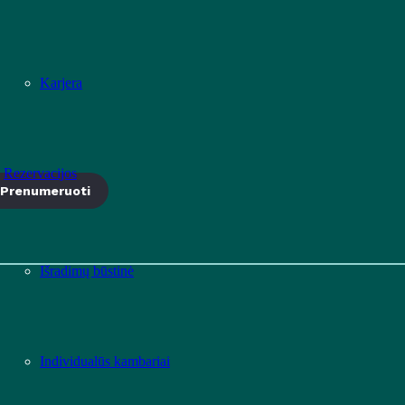
Karjera
Rezervacijos
Prenumeruoti
Išradimų būstinė
Individualūs kambariai