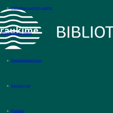
Virtualios realybės patirtis
raukime
Prisijunk prie mūsų
Bendradarbiavimas
Savanorystė
Praktika