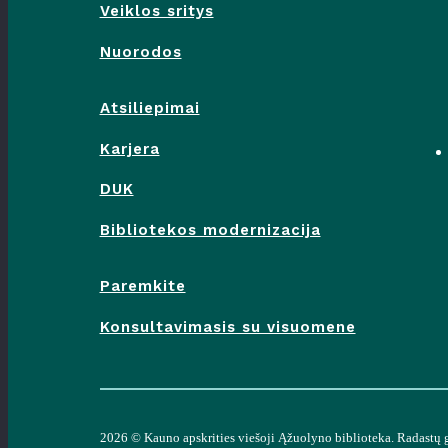
Veiklos sritys
Nuorodos
Atsiliepimai
Karjera
DUK
Bibliotekos modernizacija
Paremkite
Konsultavimasis su visuomene
2026 ©
Kauno apskrities viešoji Ąžuolyno biblioteka
. Radastų 