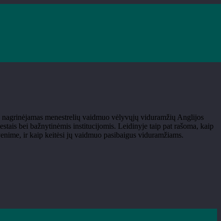
n late medieval England“
je nagrinėjamas menestrelių vaidmuo vėlyvųjų viduramžių Anglijos
iestais bei bažnytinėmis institucijomis. Leidinyje taip pat rašoma, kaip
venime, ir kaip keitėsi jų vaidmuo pasibaigus viduramžiams.