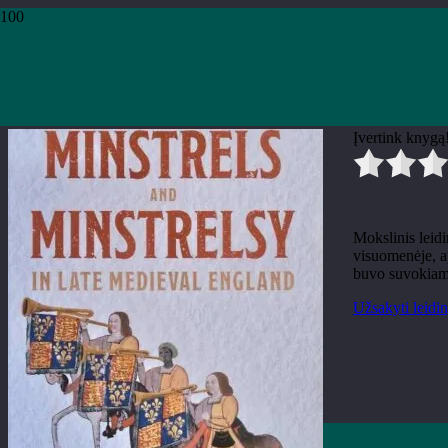
Pradžia
›
Knygos
›
Leidiniai
›
Muzikos leidiniai
›
Richard Rastall, Andrew Ta
Richard Rastall, Andrew Taylo
Įvertink knygą
Mokslinis leid
visuomenėje, ap
buvo suvokiama
Užsakyti leidin