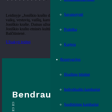
Savanorystė
Leidinyje „Joniškio krašto dainos“ publikuojami 65 šienapjūtės,
vaikų, vestuvių, vaišių, karo dainų tekstai su natomis, užrašyti
Joniškio krašte. Dainas užrašė, tekstus ir melodijas iššifravo
Joniškio krašto etninės kultūros puoselėtoja Rita Kipšaitė–
Praktika
Balčiūnienė.
Užsakyti leidinį
Karjera
Rezervacijos
Išradimų būstinė
Individualūs kambariai
Bendraukime
Susibūrimų kambariai