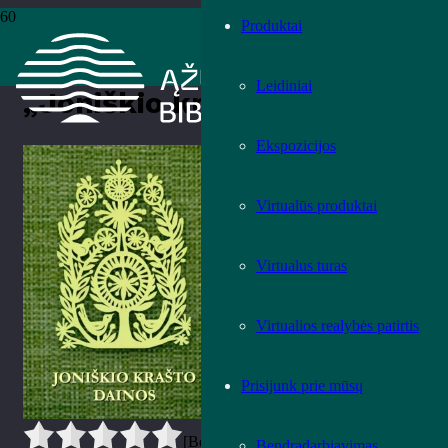
Produktai
Pradžia
›
Knygos
›
Leidiniai
›
Muzikos leidiniai
›
„Joniškio krašto
dainos“
Leidiniai
„Joniškio krašto dainos“
Ekspozicijos
Įvertink knygą!
Virtualūs produktai
Virtualus turas
Virtualios realybės patirtis
Prisijunk prie mūsų
[Bendrai:
0
Vidurkis:
0
]
Bendradarbiavimas