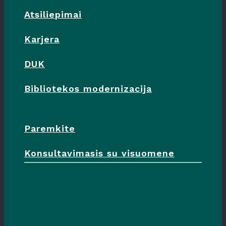
Atsiliepimai
Karjera
DUK
Bibliotekos modernizacija
Paremkite
Konsultavimasis su visuomene