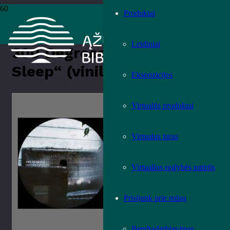
Produktai
Pradžia
›
Knygos
›
Leidiniai
›
Muzikos leidiniai
›
300 Degrees
„Patterns of Sleep“ (vinilinė plokštelė)
Leidiniai
300 Degrees „Patterns of
Sleep“ (vinilinė plokštelė)
Ekspozicijos
Įvertink knygą!
Virtualūs produktai
Virtualus turas
Virtualios realybės patirtis
Prisijunk prie mūsų
Bendradarbiavimas