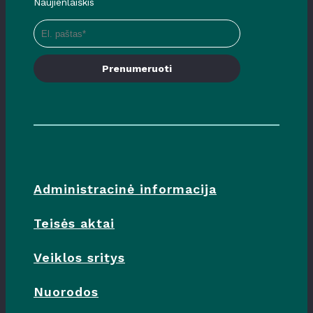
Naujienlaiškis
Prenumeruoti
Administracinė informacija
Teisės aktai
Veiklos sritys
Nuorodos