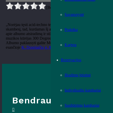
[Bendrai:
0
Vidurkis:
0
]
Savanorystė
„Norėjau tęsti acid-techno temą, tačiau kartu bandžiau ambient
skambesį, tad, kurdamas šį albumą, ne kartą pats užmigau“ –
Praktika
apie albumo atsiradimą ir stilių kalba vilnietis elektroninės
muzikos kūrėjas 300 Degrees arba IJO.
Albumo paklausyti galite Muzikos leidinių skaitykloje,
Karjera
esančioje
K. Donelaičio g. 8
, 112 k.
Rezervacijos
Išradimų būstinė
Individualūs kambariai
Bendraukime
Susibūrimų kambariai