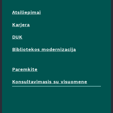
Atsiliepimai
Karjera
DUK
Bibliotekos modernizacija
Paremkite
Konsultavimasis su visuomene