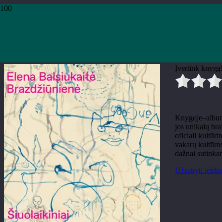
Pradžia
›
Knygos
›
Leidiniai
›
Meno leidiniai
›
Kristina Budrytė-Genevičė „E
Kristina Budrytė-Genevičė „E
Įvertink knygą
Knygoje–albume
jos unikalų bra
oficiali kultūr
vakarų kultūro
dažnai sutinkam
Užsakyti leidin