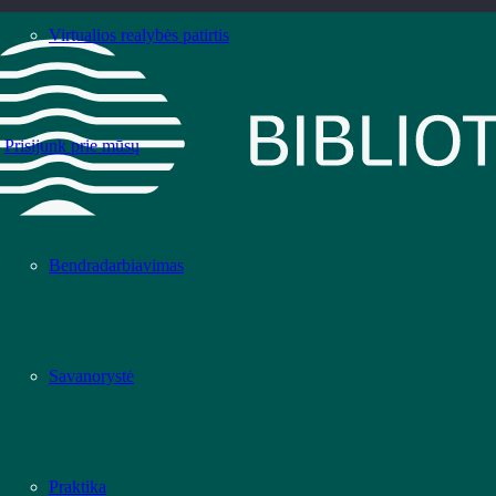
Virtualios realybės patirtis
Prisijunk prie mūsų
Bendradarbiavimas
Savanorystė
Praktika