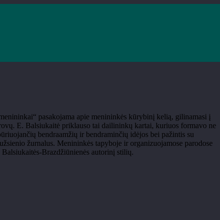
ė“
menininkai“ pasakojama apie menininkės kūrybinį kelią, gilinamasi į
rovų. E. Balsiukaitė priklauso tai dailininkų kartai, kuriuos formavo ne
sibūriuojančių bendraamžių ir bendraminčių idėjos bei pažintis su
, užsienio žurnalus. Menininkės tapyboje ir organizuojamose parodose
Balsiukaitės-Brazdžiūnienės autorinį stilių.