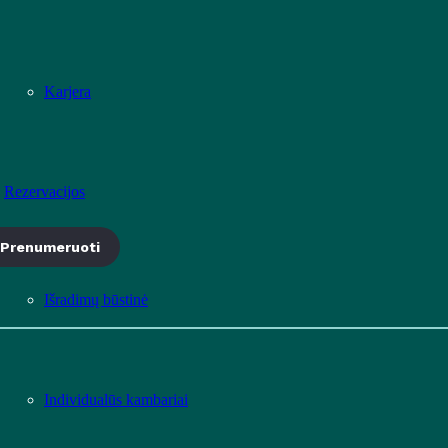
Karjera
Rezervacijos
Prenumeruoti
Išradimų būstinė
Individualūs kambariai