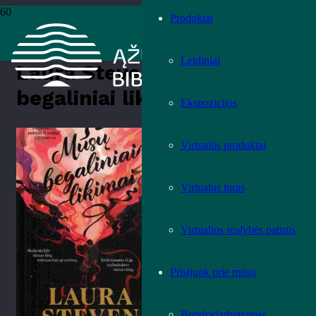
Produktai
Pradžia
›
Knygos
›
Leidiniai
›
Grožinė literatūra
›
Laura Steven
„Mūsų begaliniai likimai“
Leidiniai
Laura Steven „Mūsų
begaliniai likimai“
Ekspozicijos
Įvertink knygą!
Virtualūs produktai
Virtualus turas
Virtualios realybės patirtis
Prisijunk prie mūsų
Bendradarbiavimas