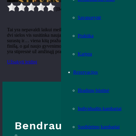
[Bendrai:
0
Vidurkis:
0
]
Savanorystė
Tai yra nepavaldi laikui meilės istorija, kuri nepaklūsta mirčiai:
dvi sielos vis susitinka naujame gyvenime, kad vėl viena kitą
Praktika
surastų ir… viena kitą pražudytų. Ar šį kartą Evelina pasieks
finišą, o gal naujo gyvenimo pradžią viena? O gal amžina meilė
yra stipresnė už amžinąjį prakeiksmą?
Karjera
Užsakyti leidinį
Rezervacijos
Išradimų būstinė
Individualūs kambariai
Bendraukime
Susibūrimų kambariai