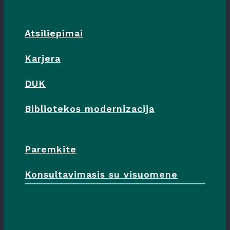
Atsiliepimai
Karjera
DUK
Bibliotekos modernizacija
Paremkite
Konsultavimasis su visuomene