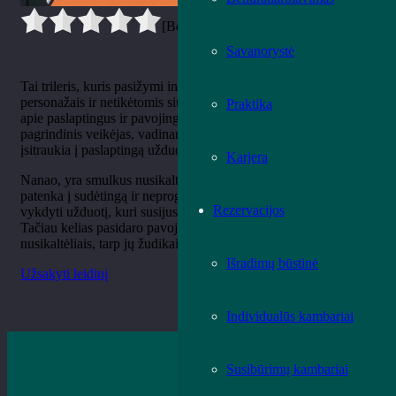
[Bendrai:
0
Vidurkis:
0
]
Savanorystė
Tai trileris, kuris pasižymi intensyviu veiksmu, intriguojančiais
personažais ir netikėtomis siužeto vingrybėmis. Knyga pasakoja
Praktika
apie paslaptingus ir pavojingus įvykius, kuriuos patiria
pagrindinis veikėjas, vadinamas Nanao arba Boruže, kai jis
įsitraukia į paslaptingą užduotį.
Karjera
Nanao, yra smulkus nusikaltėlių pasaulio veikėjas, kuris
patenka į sudėtingą ir neprognozuojamą situaciją. Jam pavesta
Rezervacijos
vykdyti užduotį, kuri susijusi su greituoju traukiniu Tokijuje.
Tačiau kelias pasidaro pavojingas, kai jis susiduria su žiauriais
nusikaltėliais, tarp jų žudikais ir keršto trokštančiais asmenimis.
Išradimų būstinė
Užsakyti leidinį
Individualūs kambariai
Susibūrimų kambariai