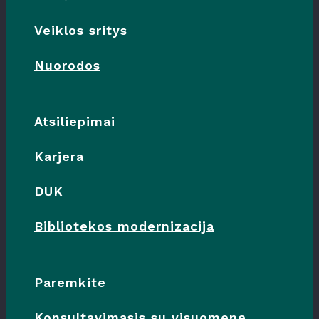
Veiklos sritys
Nuorodos
Atsiliepimai
Karjera
DUK
Bibliotekos modernizacija
Paremkite
Konsultavimasis su visuomene