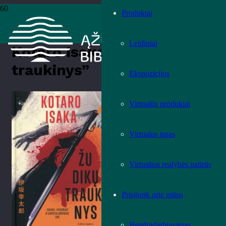
Produktai
Pradžia
›
Knygos
›
Leidiniai
›
Grožinė literatūra
›
Kotaro Isaka
„Žudikų traukinys”
Leidiniai
Kotaro Isaka „Žudikų
traukinys”
Ekspozicijos
Įvertink knygą!
Virtualūs produktai
Virtualus turas
Virtualios realybės patirtis
Prisijunk prie mūsų
Bendradarbiavimas