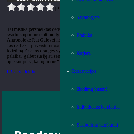
[Bendrai:
0
Vidurkis:
0
]
Savanorystė
Tai mistika persmelktas detektyvas, kur aplinka yra tokia pat
svarbi kaip ir nusikaltimo tyrimas.
Praktika
Antropologė Rut Galovej nėra įprasta detektyvė; ji tiria kaulus.
Jos darbas – priversti mirusiuosius kalbėti. Šį kartą Rut gauna
kvietimą iš senos draugės vykti į Norvegiją, kur rasti paslaptingi
Karjera
palaikai, galbūt susiję su senovės vikingų ritualais ar net mitais
apie šiurpius „kalnų trolius“.
Rezervacijos
Užsakyti leidinį
Išradimų būstinė
Individualūs kambariai
Susibūrimų kambariai