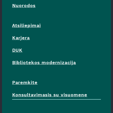
Nuorodos
Atsiliepimai
Karjera
DUK
Bibliotekos modernizacija
Paremkite
Konsultavimasis su visuomene