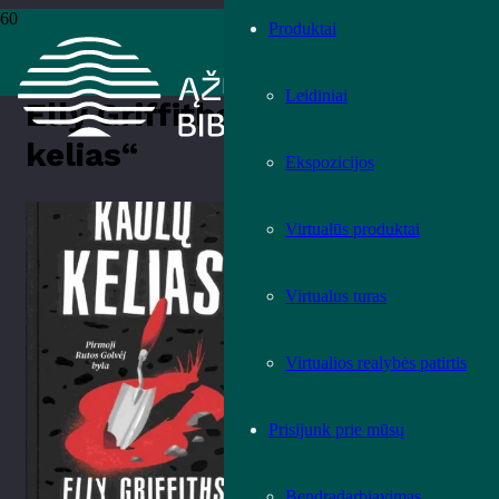
Produktai
Pradžia
›
Knygos
›
Leidiniai
›
Grožinė literatūra
›
Elly Griffiths
„Kaulų kelias“
Leidiniai
Elly Griffiths „Kaulų
kelias“
Ekspozicijos
Įvertink knygą!
Virtualūs produktai
Virtualus turas
Virtualios realybės patirtis
Prisijunk prie mūsų
Bendradarbiavimas