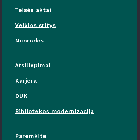
Teisės aktai
Veiklos sritys
Nuorodos
Atsiliepimai
Karjera
DUK
Bibliotekos modernizacija
Paremkite