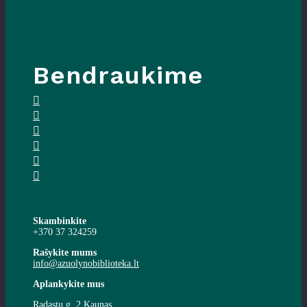
Bendraukime
Skambinkite
+370 37 324259
Rašykite mums
info@azuolynobiblioteka.lt
Aplankykite mus
Radastų g. 2 Kaunas