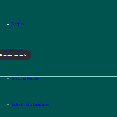
Karjera
Rezervacijos
Prenumeruoti
Išradimų būstinė
Individualūs kambariai