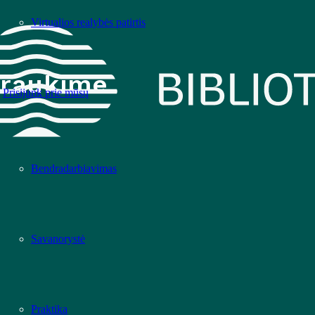
Virtualios realybės patirtis
raukime
Prisijunk prie mūsų
Bendradarbiavimas
Savanorystė
Praktika