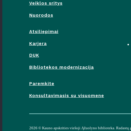
Veiklos sritys
Nuorodos
Atsiliepimai
Karjera
DUK
Bibliotekos modernizacija
Paremkite
Konsultavimasis su visuomene
2026 ©
Kauno apskrities viešoji Ąžuolyno biblioteka
. Radastų 