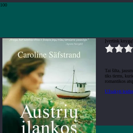
Pradžia
›
Knygos
›
Leidiniai
›
Grožinė literatūra
›
Caroline Säfstrand „Austri
Caroline Säfstrand „Austrių į
Įvertink knygą
Tai šilta, jaus
tiks tiems, kur
romantikos ats
Užsakyti leidin