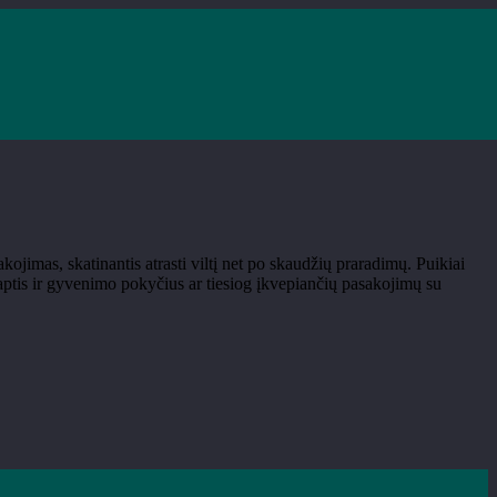
akojimas, skatinantis atrasti viltį net po skaudžių praradimų. Puikiai
slaptis ir gyvenimo pokyčius ar tiesiog įkvepiančių pasakojimų su