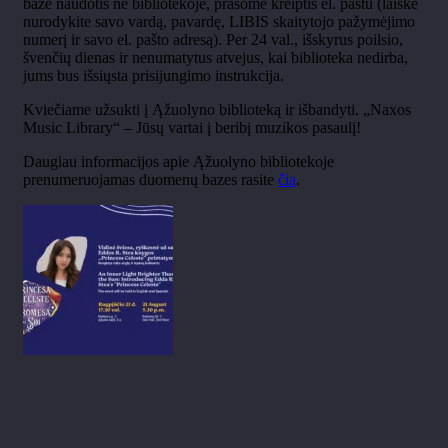
baze naudotis ne bibliotekoje, prašome kreiptis el. paštu (laiške
nurodykite savo vardą, pavardę, LIBIS skaitytojo pažymėjimo
numerį ir savo el. pašto adresą). Per 24 val., išskyrus poilsio,
švenčių dienas ir nenumatytus atvejus, kai biblioteka nedirba,
jums bus išsiųsta prisijungimo instrukcija.
Kviečiame užsukti į Ąžuolyno biblioteką ir išbandyti. „Naxos
Music Library“ – Jūsų vartai į beribį muzikos pasaulį!
Daugiau informacijos apie Ąžuolyno bibliotekoje
prenumeruojamas duomenų bazes rasite
čia
.