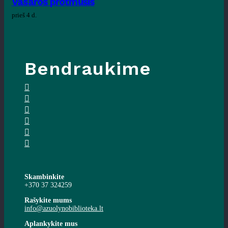
Vasaros protmūšis
prieš 4 d.
Bendraukime
Skambinkite
+370 37 324259
Rašykite mums
info@azuolynobiblioteka.lt
Aplankykite mus