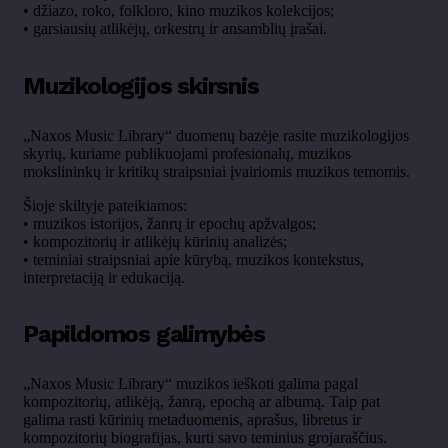
• džiazo, roko, folkloro, kino muzikos kolekcijos;
• garsiausių atlikėjų, orkestrų ir ansamblių įrašai.
Muzikologijos skirsnis
„Naxos Music Library“ duomenų bazėje rasite muzikologijos
skyrių, kuriame publikuojami profesionalų, muzikos
mokslininkų ir kritikų straipsniai įvairiomis muzikos temomis.
Šioje skiltyje pateikiamos:
• muzikos istorijos, žanrų ir epochų apžvalgos;
• kompozitorių ir atlikėjų kūrinių analizės;
• teminiai straipsniai apie kūrybą, muzikos kontekstus,
interpretaciją ir edukaciją.
Papildomos galimybės
„Naxos Music Library“ muzikos ieškoti galima pagal
kompozitorių, atlikėją, žanrą, epochą ar albumą. Taip pat
galima rasti kūrinių metaduomenis, aprašus, libretus ir
kompozitorių biografijas, kurti savo teminius grojaraščius.