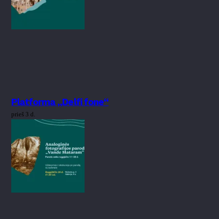
Platforma „Delfi fone“
prieš 3 d.