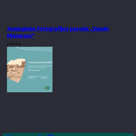
Analoginės fotografijos paroda „Vande
Mataram“
prieš 4 d.