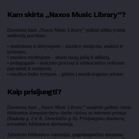
Kam skirta „Naxos Music Library“?
Duomenų bazė „Naxos Music Library“ puikiai atitiks įvairių
auditorijų poreikius:
• studentams ir dėstytojams – muzikos studijoms, analizei ir
tyrimams;
• muzikos mylėtojams – atrasti naujų įrašų ir atlikėjų,
• pedagogams – mokymo procesui ir edukacinėms veikloms
paįvairinti ir sustiprinti,
• muzikos lauko tyrėjams – gilintis į muzikologinius tekstus.
Kaip prisijungti?
Duomenų baze „Naxos Music Library“ naudotis galima visose
bibliotekos kompiuterinėse darbo vietose su interneto prieiga
(Radastų g. 2 ir K. Donelaičio g. 8). Prisijungimo duomenų
teiraukitės bibliotekos darbuotojų.
Ąžuolyno bibliotekos vartotojus, pageidaujančius duomenų