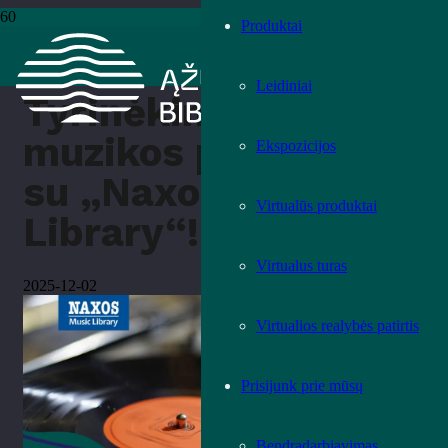
Produktai
Pradžia
›
Kita
›
Tyrinėkime muzikos pasaulį su „Naxos Music
Library“!
Leidiniai
Tyrinėkime
muzikos pasaulį
Ekspozicijos
su „Naxos Music
Virtualūs produktai
Library“!
Virtualus turas
2025-12-02
Virtualios realybės patirtis
Prisijunk prie mūsų
Bendradarbiavimas