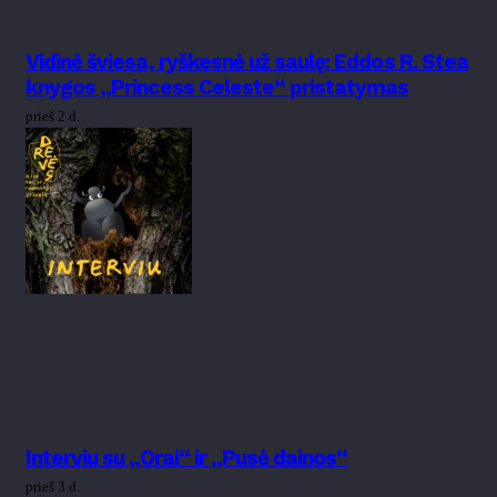
Vidinė šviesa, ryškesnė už saulę: Eddos R. Stea
knygos „Princess Celeste“ pristatymas
prieš 2 d.
Interviu su „Orai“ ir „Pusė dainos“
prieš 3 d.