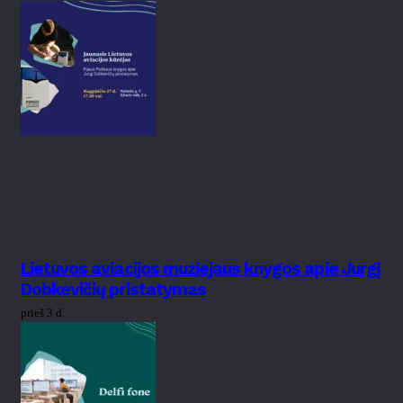
Lietuvos aviacijos muziejaus knygos apie Jurgį
Dobkevičių pristatymas
prieš 3 d.