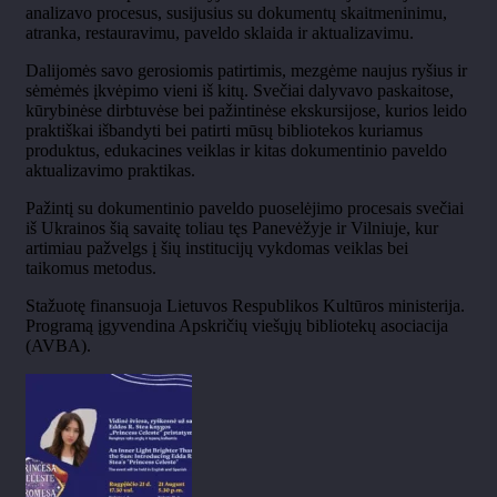
analizavo procesus, susijusius su dokumentų skaitmeninimu,
atranka, restauravimu, paveldo sklaida ir aktualizavimu.
Dalijomės savo gerosiomis patirtimis, mezgėme naujus ryšius ir
sėmėmės įkvėpimo vieni iš kitų. Svečiai dalyvavo paskaitose,
kūrybinėse dirbtuvėse bei pažintinėse ekskursijose, kurios leido
praktiškai išbandyti bei patirti mūsų bibliotekos kuriamus
produktus, edukacines veiklas ir kitas dokumentinio paveldo
aktualizavimo praktikas.
Pažintį su dokumentinio paveldo puoselėjimo procesais svečiai
iš Ukrainos šią savaitę toliau tęs Panevėžyje ir Vilniuje, kur
artimiau pažvelgs į šių institucijų vykdomas veiklas bei
taikomus metodus.
Stažuotę finansuoja Lietuvos Respublikos Kultūros ministerija.
Programą įgyvendina Apskričių viešųjų bibliotekų asociacija
(AVBA).