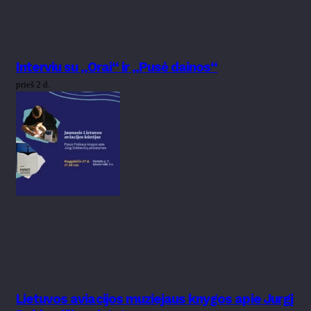
Interviu su „Orai“ ir „Pusė dainos“
prieš 2 d.
Lietuvos aviacijos muziejaus knygos apie Jurgį