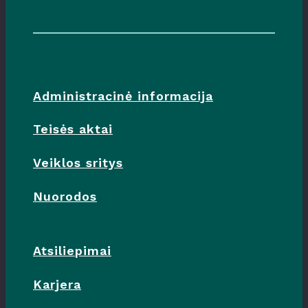
Administracinė informacija
Teisės aktai
Veiklos sritys
Nuorodos
Atsiliepimai
Karjera