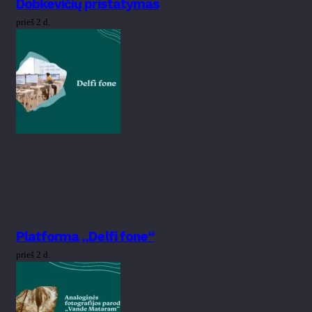
Dobkevičių pristatymas
prieš 2 d.
Platforma „Delfi fone“
prieš 2 d.