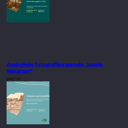
Analoginės fotografijos paroda „Vande
Mataram“
prieš 3 d.