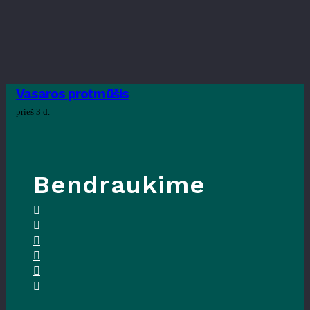
Vasaros protmūšis
prieš 3 d.
Bendraukime