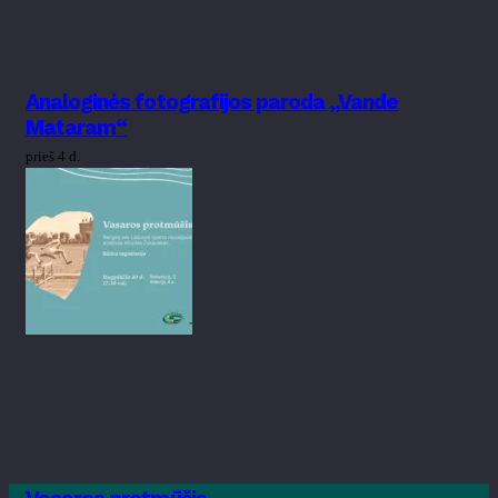
Analoginės fotografijos paroda „Vande
Mataram“
prieš 4 d.