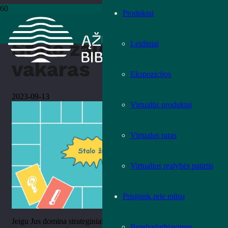
Produktai
Pradžia
›
Kita
›
Stalo žaidimų vakaras
Stalo žaidimų
Leidiniai
vakaras
Ekspozicijos
2023-09-13
Virtualūs produktai
Virtualus turas
Virtualios realybės patirtis
Prisijunk prie mūsų
Jeigu Jus domina strateginiai stalo žaidimai, galite apsilankyti
Bendradarbiavimas