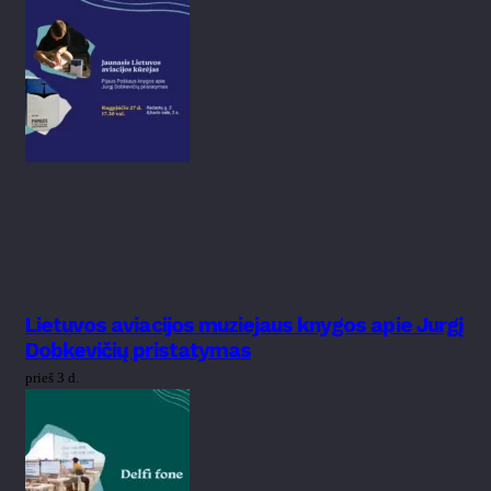
Lietuvos aviacijos muziejaus knygos apie Jurgį
Dobkevičių pristatymas
prieš 3 d.