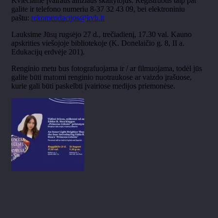
Kviečiame įvairaus amžiaus skaitytojus. Registruotis taip pat
galite ir telefono numeriu 8-37 32 43 09, bei elektroniniu
paštu:
rekomendacijos@kvb.lt
Lauksime Jūsų rugsėjo 27 d., trečiadienį, 17.30 val. Kauno
apskrities viešojoje bibliotekoje (K. Donelaičio g. 8, II a.
Edukacijų erdvėje 201).
Renginio metu bus fotografuojama ir / ar filmuojama, todėl jūs
galite būti matomi renginio nuotraukose ar vaizdo įrašuose,
kurie gali būti paskelbti įvairiose medijos priemonėse.