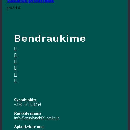
Vasaros protmūšis
prieš 4 d.
Bendraukime
Skambinkite
+370 37 324259
Rašykite mums
info@azuolynobiblioteka.lt
Aplankykite mus