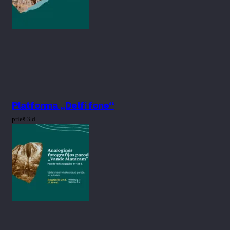
Platforma „Delfi fone“
prieš 3 d.