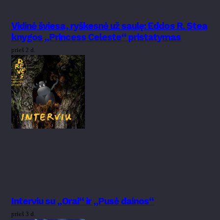
Vidinė šviesa, ryškesnė už saulę: Eddos R. Stea
knygos „Princess Celeste“ pristatymas
prieš 2 d.
Interviu su „Orai“ ir „Pusė dainos“
prieš 3 d.