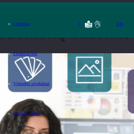
Leidiniai
EN
duomenų bazėmis
Ekspozicijos
Virtualūs produktai
Virtualus turas