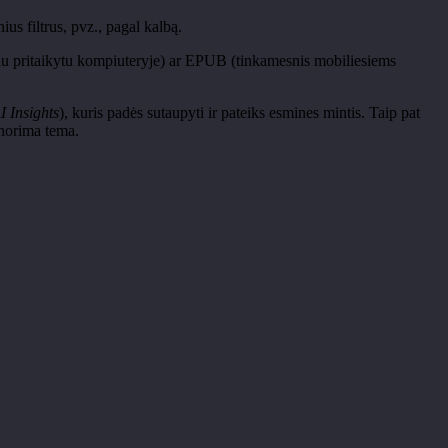
nius filtrus,
pvz
., pagal kalbą.
iau pritaikytu kompiuteryje) ar EPUB (tinkamesnis mobiliesiems
I Insights
), kuris padės sutaupyti
ir pateiks esmines mintis. Taip pat
 norima tema.