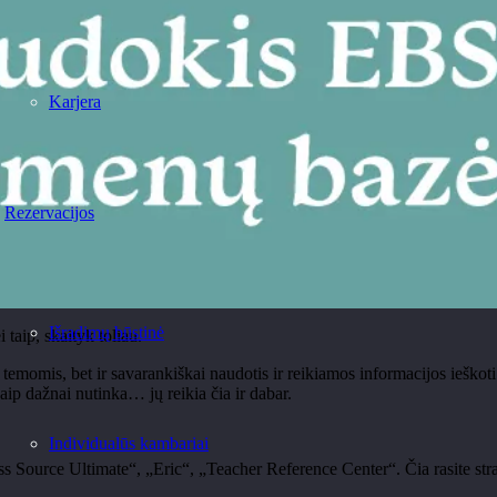
Karjera
Rezervacijos
Išradimų būstinė
i taip, skaityk toliau.
temomis, bet ir savarankiškai naudotis ir reikiamos informacijos ieškot
kaip dažnai nutinka… jų reikia čia ir dabar.
Individualūs kambariai
ss Source Ultimate“, „Eric“, „Teacher Reference Center“.
Čia rasite st