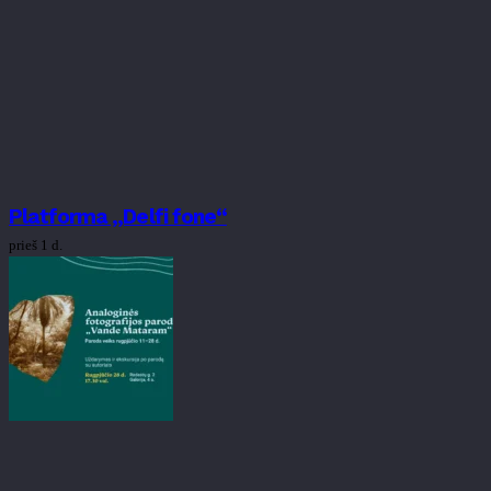
Platforma „Delfi fone“
prieš 1 d.