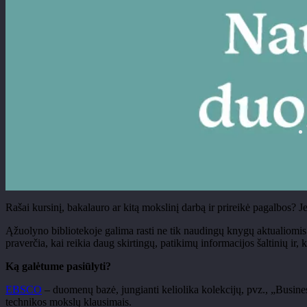
Ra
šai kursinį, bakalauro ar kitą mokslinį darbą ir prireikė pagalbos?
Je
Ąžuolyno bibliotekoje galima rasti ne tik naudingų knygų aktualiomis 
praverčia, kai reikia daug skirtingų, patikimų informacijos šaltinių ir, 
K
ą galėtume pasiūlyti?
EBSCO
– duomen
ų bazė, jungianti keliolika kolekcijų,
pvz
.,
„Busine
technikos mokslų klausimais.