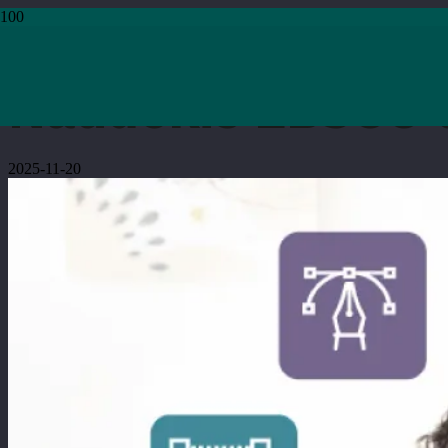
Pradžia
›
Kita
›
Naudokis EBSCO duomenų bazėmis
Naudokis EBSCO 
2025-11-20