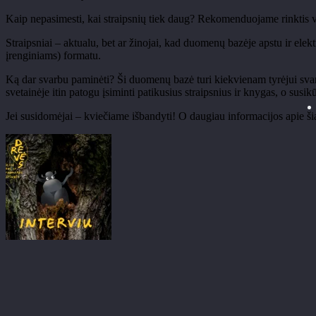
Kaip nepasimesti, kai straipsni
ų tiek daug? Rekomenduojame rinktis v
Straipsniai
– aktualu, bet ar
žinojai, kad duomenų bazėje apstu ir elek
įrenginiams) formatu.
K
ą dar svarbu paminėti? Ši duomenų bazė turi kiekvienam tyrėjui svarbi
svetain
ėje itin patogu įsiminti patikusius straipsnius ir knygas, o sus
Jei susidomėjai
– kvie
čiame išbandyti!
O daugiau informacijos apie
š