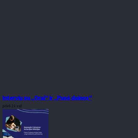
Interviu su „Orai“ ir „Pusė dainos“
prieš 21 val