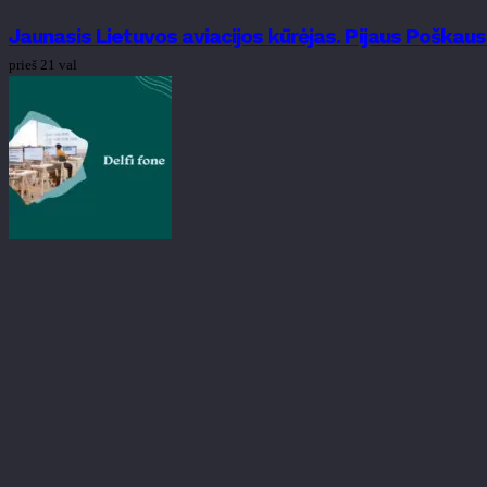
Jaunasis Lietuvos aviacijos kūrėjas. Pijaus Poškau
prieš 21 val