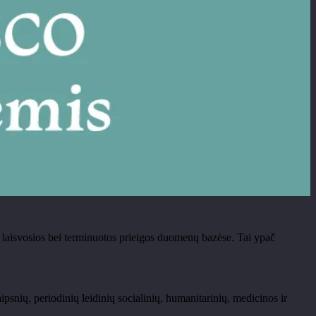
i laisvosios bei terminuotos prieigos duomenų bazėse. Tai ypač
raipsnių, periodinių leidinių socialinių, humanitarinių, medicinos ir