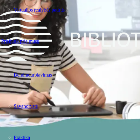
Virtualios realybės patirtis
Prisijunk prie mūsų
Bendradarbiavimas
Savanorystė
Praktika