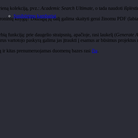
ieną kolekciją,
pvz
.:
Academic Search Ultimate
, o tada naudoti išplėsti
Susibūrimų kambariai
troninių knygų? Didžiąją jų dalį galima skaityti gerai žinomu PDF (lab
ą funkciją: prie daugelio straipsnių, apačioje, rasi laukelį (
Generate A
ikūrus vartotojo paskyrą galima jas įtraukti į esamus ar būsimus projektus
ią ir kitas prenumeruojamas duomenų bazes rasi
čia
.