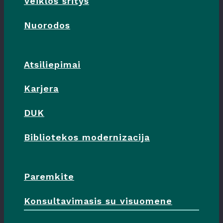
Veiklos sritys
Nuorodos
Atsiliepimai
Karjera
DUK
Bibliotekos modernizacija
Paremkite
Konsultavimasis su visuomene