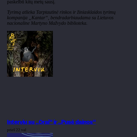
paskelbti kitų metų sausį.
Tyrimą atlieka Tarptautinė rinkos ir žiniasklaidos tyrimų
kompanija „Kantar“, bendradarbiaudama su Lietuvos
nacionaline Martyno Mažvydo biblioteka.
Interviu su „Orai“ ir „Pusė dainos“
prieš 22 val