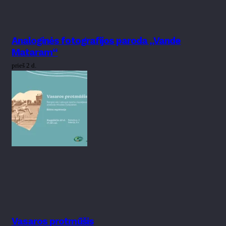
Analoginės fotografijos paroda „Vande
Mataram“
prieš 2 d.
Vasaros protmūšis