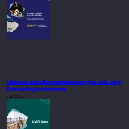
Lietuvos aviacijos muziejaus knygos apie Jurgį
Dobkevičių pristatymas
prieš 22 val