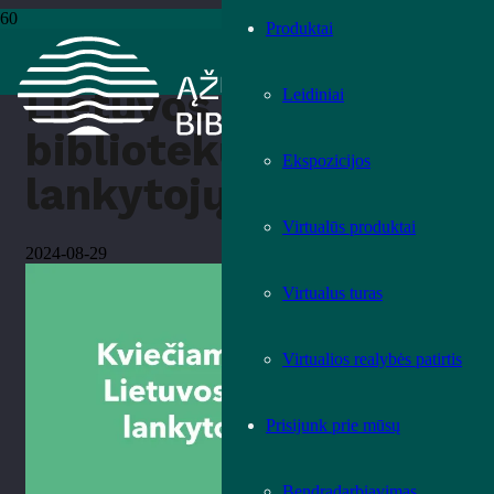
Produktai
Pradžia
›
Kita
›
Lietuvos bibliotekų lankytojų tyrimas
Lietuvos
Leidiniai
bibliotekų
Ekspozicijos
lankytojų tyrimas
Virtualūs produktai
2024-08-29
Virtualus turas
Virtualios realybės patirtis
Prisijunk prie mūsų
Bendradarbiavimas