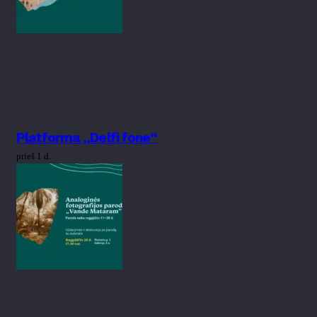
Platforma „Delfi fone“
prieš 1 d.