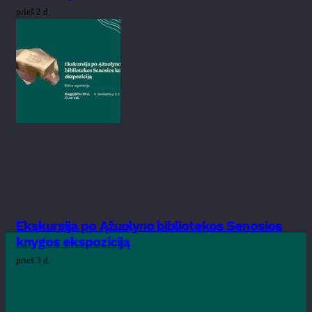
prieš 2 d.
Ekskursija po Ąžuolyno bibliotekos Senosios
knygos ekspoziciją
prieš 3 d.