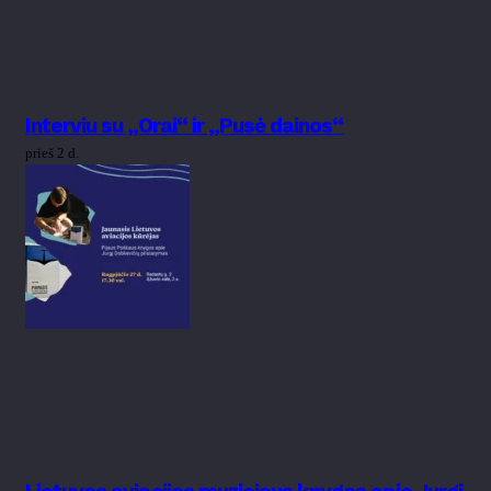
Interviu su „Orai“ ir „Pusė dainos“
prieš 2 d.