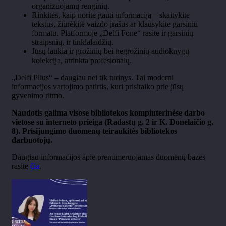
organizuojam
ų renginių.
Rinkit
ės, kaip norite gauti informaciją
– skaitykite
tekstus,
žiūrėkite vaizdo įrašus ar klausykite garsiniu
formatu. Platformoje
„
Delfi
Fone“ rasite ir garsini
ų
straipsnių, ir
tinklalaidžių
.
J
ūsų laukia ir grožinių bei negrožinių
audioknygų
kolekcija, atrinkta profesionalų.
„
Delfi
Plius“ – daugiau nei tik turinys. Tai moderni
informacijos vartojimo patirtis, kuri prisitaiko prie j
ūsų
gyvenimo ritmo.
Naudotis galima visose bibliotekos kompiuterinėse darbo
vietose su interneto prieiga (Radastų g. 2 ir K. Donelaičio g.
8). Prisijungimo duomenų teiraukitės bibliotekos
darbuotojų.
Daugiau informacijos apie prenumeruojamas duomenų bazes
rasite
čia
.