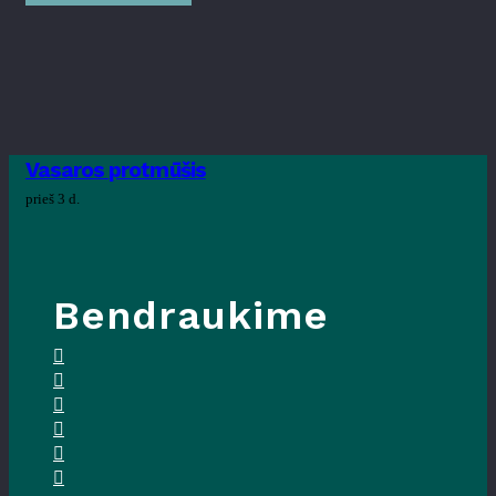
Vasaros protmūšis
prieš 3 d.
Bendraukime