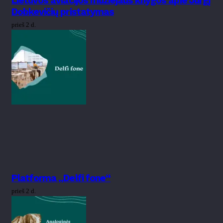
Lietuvos aviacijos muziejaus knygos apie Jurgį
Dobkevičių pristatymas
prieš 2 d.
Platforma „Delfi fone“
prieš 2 d.