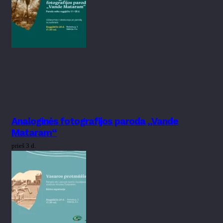
Analoginės fotografijos paroda „Vande
Mataram“
prieš 3 d.