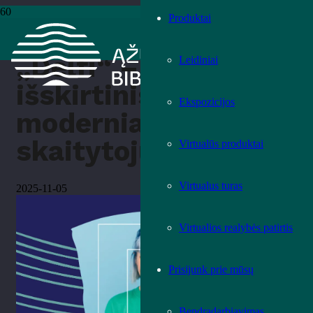
Produktai
Pradžia
›
Kita
›
„Delfi“ – išskirtinis turinys moderniam skaitytojui
„Delfi“ –
Leidiniai
išskirtinis turinys
Ekspozicijos
moderniam
skaitytojui
Virtualūs produktai
Virtualus turas
2025-11-05
Virtualios realybės patirtis
Prisijunk prie mūsų
Bendradarbiavimas