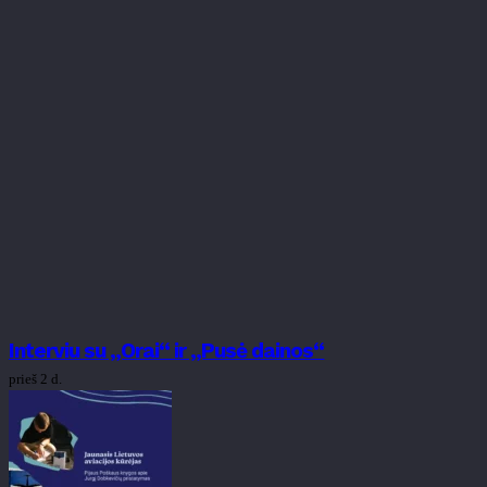
Interviu su „Orai“ ir „Pusė dainos“
prieš 2 d.