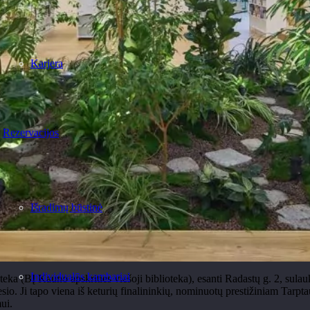
Karjera
Rezervacijos
Išradimų būstinė
Individualūs kambariai
eka (BĮ Kauno apskrities viešoji biblioteka), esanti Radastų g. 2, sula
esio. Ji tapo viena iš keturių finalininkių, nominuotų prestižiniam Tarpt
ui.