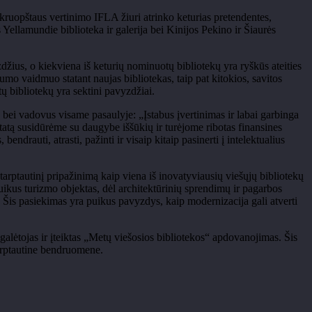
r kruopštaus vertinimo IFLA žiuri atrinko keturias pretendentes,
 Yellamundie biblioteka ir galerija bei Kinijos Pekino ir Šiaurės
žius, o kiekviena iš keturių nominuotų bibliotekų yra ryškūs ateities
arumo vaidmuo statant naujas bibliotekas, taip pat kitokios, savitos
ų bibliotekų yra sektini pavyzdžiai.
s bei vadovus visame pasaulyje: „Įstabus įvertinimas ir labai garbinga
tatą susidūrėme su daugybe iššūkių ir turėjome ribotas finansines
ndrauti, atrasti, pažinti ir visaip kitaip pasinerti į intelektualius
arptautinį pripažinimą kaip viena iš inovatyviausių viešųjų bibliotekų
puikus turizmo objektas, dėl architektūrinių sprendimų ir pagarbos
. Šis pasiekimas yra puikus pavyzdys, kaip modernizacija gali atverti
galėtojas ir įteiktas „Metų viešosios bibliotekos“ apdovanojimas. Šis
tarptautine bendruomene.