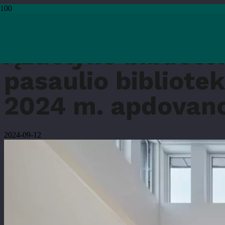
Pradžia
›
Kita
›
Ąžuolyno biblioteka – viena iš keturių įspūdingiausių pasa
Ąžuolyno bibliote
pasaulio bibliote
2024 m. apdovano
2024-09-12