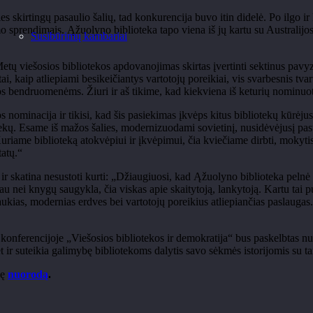
es skirtingų pasaulio šalių, tad konkurencija buvo itin didelė. Po ilgo i
mo sprendimais. Ąžuolyno biblioteka tapo viena iš jų kartu su Australijos
Susibūrimų kambariai
tų viešosios bibliotekos apdovanojimas skirtas įvertinti sektinus pavyzd
tai, kaip atliepiami besikeičiantys vartotojų poreikiai, vis svarbesnis tv
os bendruomenėms. Žiuri ir aš tikime, kad kiekviena iš keturių nominuot
 nominacija ir tikisi, kad šis pasiekimas įkvėps kitus bibliotekų kūrėju
otekų. Esame iš mažos šalies, modernizuodami sovietinį, nusidėvėjusį pas
riame biblioteką atokvėpiui ir įkvėpimui, čia kviečiame dirbti, mokytis, be
tatų.“
 skatina nesustoti kurti: „Džiaugiuosi, kad Ąžuolyno biblioteka pelnė t
au nei knygų saugykla, čia viskas apie skaitytoją, lankytoją. Kartu tai 
aukias, modernias erdves bei vartotojų poreikius atliepiančias paslaugas
e konferencijoje „Viešosios bibliotekos ir demokratija“ bus paskelbtas nu
et ir suteikia galimybę bibliotekoms dalytis savo sėkmės istorijomis su 
dę
nuorodą
.