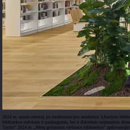
2024 m. sausio mėnesį, po modernizacijos atsidariusi Ąžuolyno bibliot
bibliotekos erdvėmis ir paslaugomis, bet ir išskirtinio tarptautinio dėm
Taylor“ 2024 m. „Metų geriausios viešosios bibliotekos“ apdovanojim