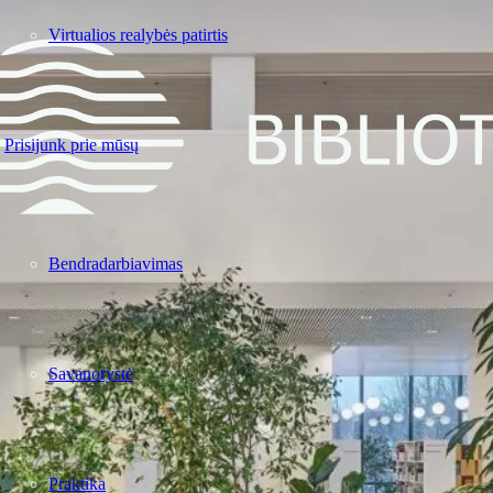
Virtualios realybės patirtis
Prisijunk prie mūsų
Bendradarbiavimas
Savanorystė
Praktika