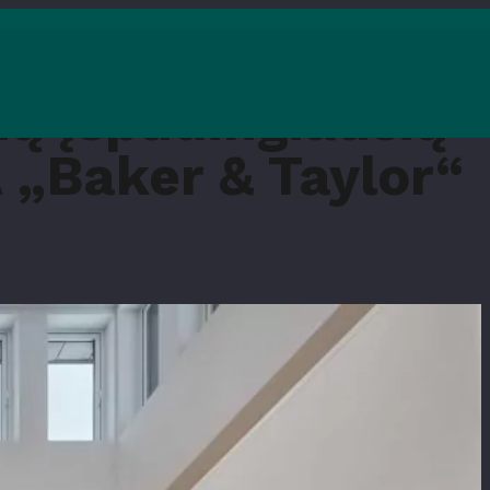
ių įspūdingiausių
 „Baker & Taylor“