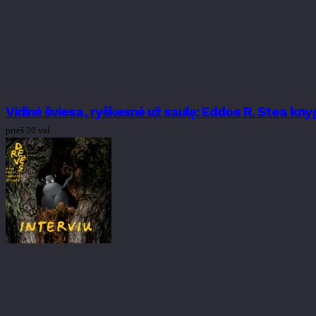
Vidinė šviesa, ryškesnė už saulę: Eddos R. Stea k
prieš 20 val