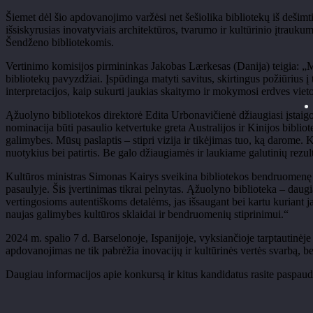
Šiemet dėl šio apdovanojimo varžėsi net šešiolika bibliotekų iš dešimti
išsiskyrusias inovatyviais architektūros, tvarumo ir kultūrinio įtrauku
Šendženo bibliotekomis.
Vertinimo komisijos pirmininkas Jakobas Lærkesas (Danija) teigia: „Me
bibliotekų pavyzdžiai. Įspūdinga matyti savitus, skirtingus požiūrius į 
interpretacijos, kaip sukurti jaukias skaitymo ir mokymosi erdves viet
Ąžuolyno bibliotekos direktorė Edita Urbonavičienė džiaugiasi įstaigos
nominacija būti pasaulio ketvertuke greta Australijos ir Kinijos bibli
galimybes. Mūsų paslaptis – stipri vizija ir tikėjimas tuo, ką darome. Ku
nuotykius bei patirtis. Be galo džiaugiamės ir laukiame galutinių rezul
Kultūros ministras Simonas Kairys sveikina bibliotekos bendruomenę ir
pasaulyje. Šis įvertinimas tikrai pelnytas. Ąžuolyno biblioteka – daugi
vertingosioms autentiškoms detalėms, jas išsaugant bei kartu kuriant j
naujas galimybes kultūros sklaidai ir bendruomenių stiprinimui.“
2024 m. spalio 7 d. Barselonoje, Ispanijoje, vyksiančioje tarptautinėj
apdovanojimas ne tik pabrėžia inovacijų ir kultūrinės vertės svarbą, b
Daugiau informacijos apie konkursą ir kitus kandidatus rasite paspau