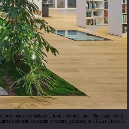
ukė ne tik gausybės lankytojų, kasdien besidžiaugiančių atnaujintomis
autinės bibliotekų asociacijų ir institucijų federacijos (IFLA) „Baker &