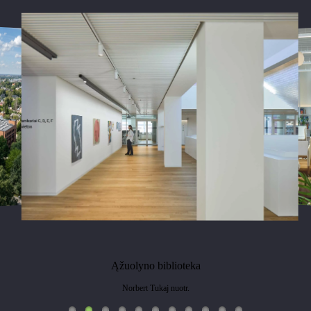
Ąžuolyno biblioteka
Norbert Tukaj nuotr.