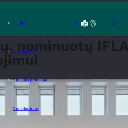
ulio bibliotekų, nominuotų IFLA „Baker & Taylor“ 2024 m. apdovanojimui
Leidiniai
EN
ka – viena iš ketur
kų, nominuotų IFLA
Ekspozicijos
jimui
Virtualūs produktai
Virtualus turas