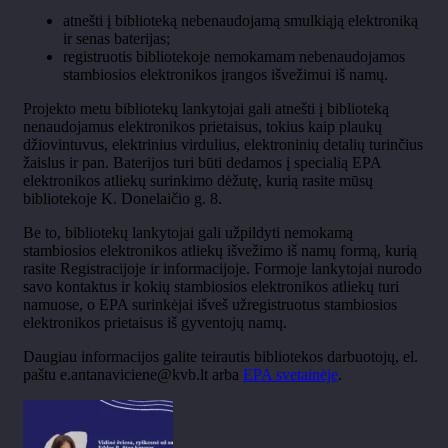
atnešti į biblioteką nebenaudojamą smulkiąją elektroniką
ir senas baterijas;
registruotis bibliotekoje nemokamam nebenaudojamos
stambiosios elektronikos įrangos išvežimui iš namų.
Projekto metu bibliotekų lankytojai gali atnešti į biblioteką
nenaudojamus elektronikos prietaisus, tokius kaip plaukų
džiovintuvus, elektrinius virdulius, elektroninių detalių turinčius
žaislus ir pan. Baterijos turi būti dedamos į specialią EPA
elektronikos atliekų surinkimo dėžutę, kurią rasite mūsų
bibliotekoje K. Donelaičio g. 8.
Be to, bibliotekų lankytojai gali užpildyti nemokamą
stambiosios elektronikos atliekų išvežimo iš namų formą, kurią
rasite Registracijoje ir informacijoje. Formoje lankytojai nurodo
savo kontaktus ir kokių stambiosios elektronikos atliekų turi
namuose, o EPA surinkėjai išveš užregistruotus stambiosios
elektronikos prietaisus iš gyventojų namų.
Daugiau informacijos galite teirautis bibliotekos darbuotojų, el.
paštu e.antanaviciene@kvb.lt arba
EPA svetainėje
.