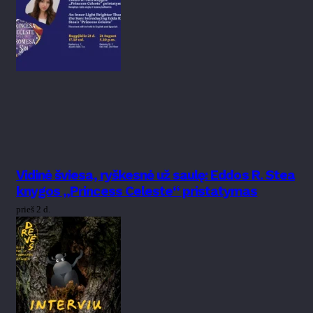
Vidinė šviesa, ryškesnė už saulę: Eddos R. Stea
knygos „Princess Celeste“ pristatymas
prieš 2 d.