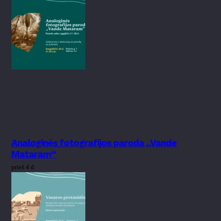
Analoginės fotografijos paroda „Vande
Mataram“
prieš 4 d.