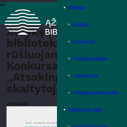
Produktai
Pradžia
›
Kita
›
Atvykę į biblioteką rūšiuojame. Konkursas
„Atsakingas skaitytojas“
Leidiniai
Atvykę į
biblioteką
Ekspozicijos
rūšiuojame.
Virtualūs produktai
Konkursas
„Atsakingas
Virtualus turas
skaitytojas“
Virtualios realybės patirtis
2023-04-03
Prisijunk prie mūsų
Bendradarbiavimas