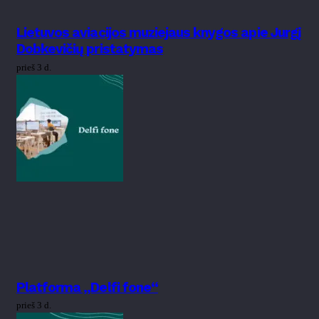
Lietuvos aviacijos muziejaus knygos apie Jurgį
Dobkevičių pristatymas
prieš 3 d.
Platforma „Delfi fone“
prieš 3 d.