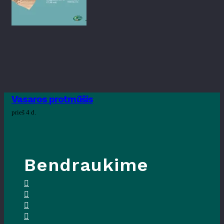
Vasaros protmūšis
prieš 4 d.
Bendraukime