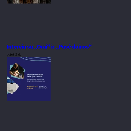
Interviu su „Orai“ ir „Pusė dainos“
prieš 3 d.