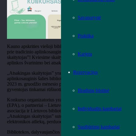
Savanorystė
Praktika
Kauno apskrities viešoji biblioteka šiais metais vėl prisijungia
prie tradicinio aplinkosauginio bibliotekų konkurso „Atsakingas
Karjera
skaitytojas”! Kviesime skaitytojus prisijungti ir prisidėti prie
aplinkos švarinimo bei atsakingo elektronikos atliekų tvarkymo.
Rezervacijos
„Atsakingas skaitytojas” yra jau devintus metus vykstantis
aplinkosauginis šalies bibliotekų konkursas. Projektas tęsis iki
2023 m. gruodžio mėnesio pabaigos ir skirtas skatinti
gyventojus tinkamai rūšiuoti elektronikos atliekas bei baterijas.
Išradimų būstinė
Konkurso organizatorius yra Elektronikos platintojų asociacija
(EPA), o partneriai – Lietuvos savivaldybių viešųjų bibliotekų
Individualūs kambariai
asociacija ir Lietuvos bibliotekininkų draugija. Projektas
„Atsakingas skaitytojas” suteikia galimybę saugiai atsikratyti
elektronikos atliekų, perduodant jas į įgaliotų tvarkytojų rankas.
Susibūrimų kambariai
Bibliotekos, dalyvaujančios konkurse, kviečia savo skaitytojus: