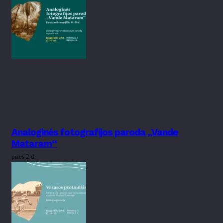
Analoginės fotografijos paroda „Vande
Mataram“
prieš 2 d.