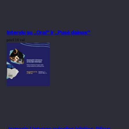
Interviu su „Orai“ ir „Pusė dainos“
prieš 16 val
Jaunasis Lietuvos aviacijos kūrėjas. Pijaus