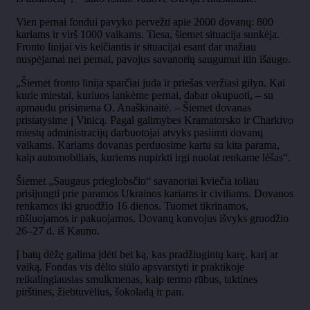
Vien pernai fondui pavyko pervežti apie 2000 dovanų: 800
kariams ir virš 1000 vaikams. Tiesa, šiemet situacija sunkėja.
Fronto linijai vis keičiantis ir situacijai esant dar mažiau
nuspėjamai nei pernai, pavojus savanorių saugumui itin išaugo.
„Šiemet fronto linija sparčiai juda ir priešas veržiasi gilyn. Kai
kurie miestai, kuriuos lankėme pernai, dabar okupuoti, – su
apmaudu prisimena O. Anaškinaitė. – Šiemet dovanas
pristatysime į Vinicą. Pagal galimybes Kramatorsko ir Charkivo
miestų administracijų darbuotojai atvyks pasiimti dovanų
vaikams. Kariams dovanas perduosime kartu su kita parama,
kaip automobiliais, kuriems nupirkti irgi nuolat renkame lėšas“.
Šiemet „Saugaus prieglobsčio“ savanoriai kviečia toliau
prisijungti prie paramos Ukrainos kariams ir civiliams. Dovanos
renkamos iki gruodžio 16 dienos. Tuomet tikrinamos,
rūšiuojamos ir pakuojamos. Dovanų konvojus išvyks gruodžio
26–27 d. iš Kauno.
Į batų dėžę galima įdėti bet ką, kas pradžiugintų karę, karį ar
vaiką. Fondas vis dėlto siūlo apsvarstyti ir praktikoje
reikalingiausias smulkmenas, kaip termo rūbus, taktines
pirštines, žiebtuvėlius, šokoladą ir pan.