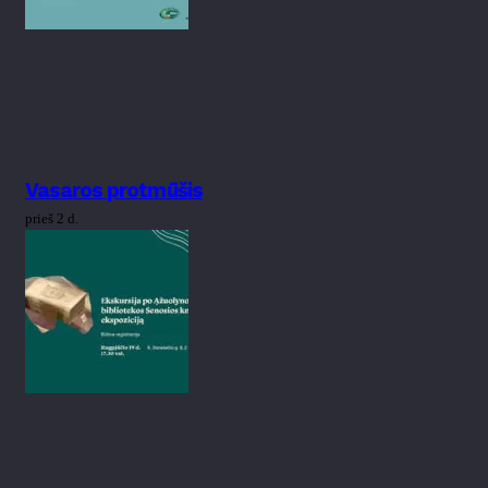
Vasaros protmūšis
prieš 2 d.