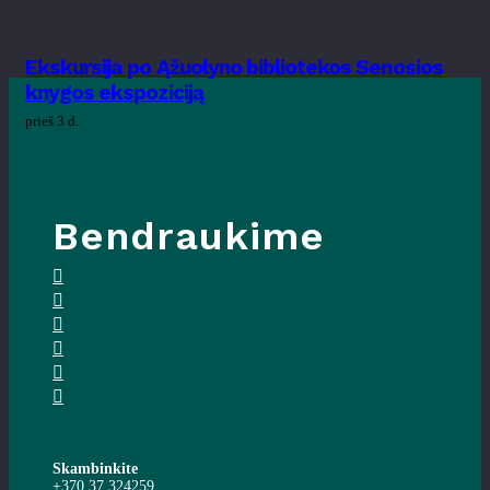
Ekskursija po Ąžuolyno bibliotekos Senosios
knygos ekspoziciją
prieš 3 d.
Bendraukime
Skambinkite
+370 37 324259