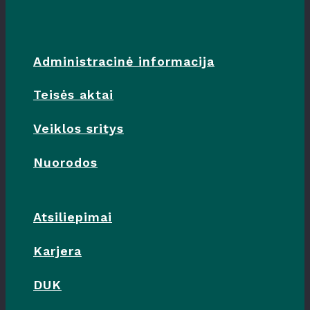
Administracinė informacija
Teisės aktai
Veiklos sritys
Nuorodos
Atsiliepimai
Karjera
DUK