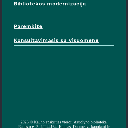
Bibliotekos modernizacija
Paremkite
Konsultavimasis su visuomene
2026 ©
Kauno apskrities viešoji Ąžuolyno biblioteka
.
Radastų g. 2, LT-44164, Kaunas. Duomenys kaupiami ir