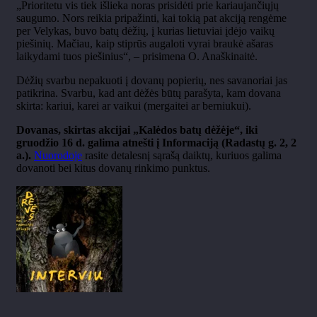
„Prioritetu vis tiek išlieka noras prisidėti prie kariaujančiųjų
saugumo. Nors reikia pripažinti, kai tokią pat akciją rengėme
per Velykas, buvo batų dėžių, į kurias lietuviai įdėjo vaikų
piešinių. Mačiau, kaip stiprūs augaloti vyrai braukė ašaras
laikydami tuos piešinius“, – prisimena O. Anaškinaitė.
Dėžių svarbu nepakuoti į dovanų popierių, nes savanoriai jas
patikrina. Svarbu, kad ant dėžės būtų parašyta, kam dovana
skirta: kariui, karei ar vaikui (mergaitei ar berniukui).
Dovanas, skirtas akcijai „Kalėdos batų dėžėje“, iki
gruodžio 16 d. galima atnešti į Informaciją (Radastų g. 2, 2
a.).
Nuorodoje
rasite detalesnį sąrašą daiktų, kuriuos galima
dovanoti bei kitus dovanų rinkimo punktus.