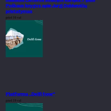
Poškaus knygos apie Jurgį Dobkevičių
pristatymas
prieš 16 val
Platforma „Delfi fone“
prieš 19 val