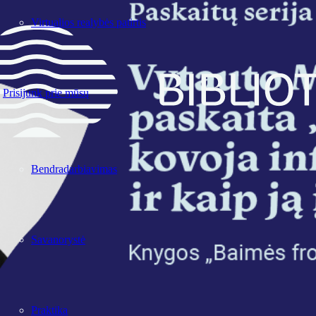
Virtualios realybės patirtis
Prisijunk prie mūsų
Bendradarbiavimas
Savanorystė
Praktika