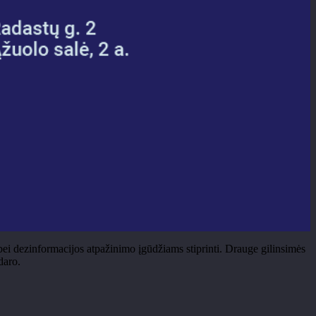
 bei dezinformacijos atpažinimo įgūdžiams stiprinti. Drauge gilinsimės
daro.