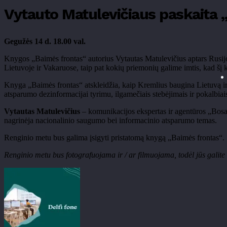
Vytauto Matulevičiaus paskaita „K
Gegužės 14 d.
18.00 val.
Knygo
s „Baimės frontas“ a
utorius Vytautas Matulevičius aptars Rusi
Lietuvoje ir Vakaruose, taip pat kokių priemonių galime imtis, kad šį 
Knyga „Baimės frontas“ atskleidžia, kaip Kremlius baugina Lietuvą ir 
atsparumo dezinformacijai tyrimu, ilgamečiais stebėjimais ir pokalb
Vytautas Matulevičius
– komunikacijos ekspertas ir agentūros „Bosan
nagrinėja nacionalinio saugumo bei informacinio atsparumo temas.
Renginio metu bus galima įsigyti pristatomą knygą „Baimės frontas“.
Renginio metu bus fotografuojama ir / ar filmuojama, todėl jūs galite