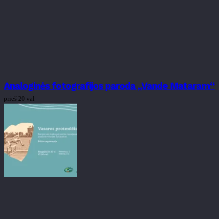
Analoginės fotografijos paroda „Vande Mataram“
prieš 20 val