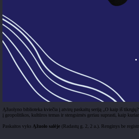
Ąžuolyno biblioteka kviečia į atvirų paskaitų seriją „O kaip iš tikrųj
į geopolitikos, kultūros temas ir stengsimės geriau suprasti, kaip kur
Paskaitos vyks
Ąžuolo salėje
(Radastų g. 2, 2 a.).
Renginys be registr