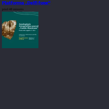
Platforma „Delfi fone“
prieš 48 minutės