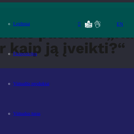
macinį karą ir kaip ją įveikti?“
Leidiniai
EN
iaus paskaita „Ka
r kaip ją įveikti?“
Ekspozicijos
Virtualūs produktai
Virtualus turas