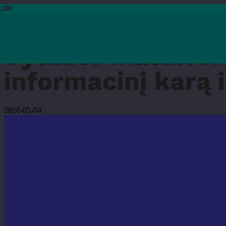
Pradžia
›
Renginiai
›
Vytauto Matulevičiaus paskaita „Kaip Rusija kovoja infor
Vytauto Matulevič
informacinį karą i
2026-05-04