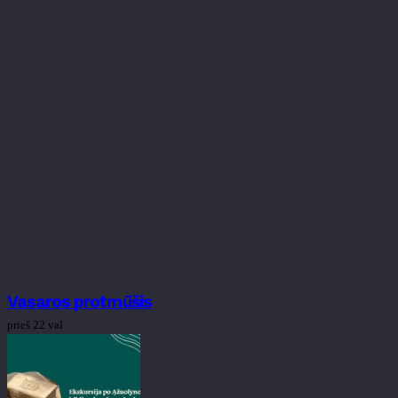
Vasaros protmūšis
prieš 22 val