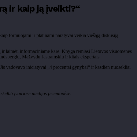
ir kaip ją įveikti?“
ip formuojami ir platinami naratyvai veikia viešąją diskusiją
mą ir laimėti informaciniame kare. Knyga remiasi Lietuvos visuomenės
dsbergiu, Mažvydu Jastramskiu ir kitais ekspertais.
Jis vadovavo iniciatyvai „4 procentai gynybai“ ir kasdien nuosekliai
askelbti įvairiose medijos priemonėse.