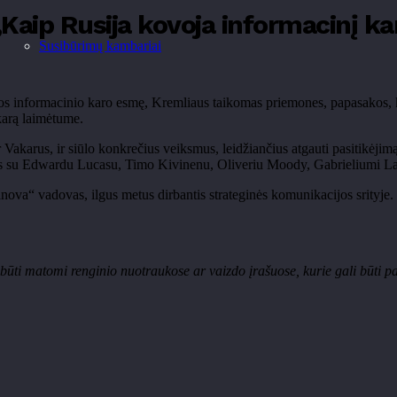
aip Rusija kovoja informacinį karą 
Susibūrimų kambariai
jos informacinio karo esmę, Kremliaus taikomas priemones, papasakos, ka
karą laimėtume.
Vakarus, ir siūlo konkrečius veiksmus, leidžiančius atgauti pasitikėji
iais su Edwardu Lucasu, Timo Kivinenu, Oliveriu Moody, Gabrieliumi Lan
ova“ vadovas, ilgus metus dirbantis strateginės komunikacijos srityje. 
 būti matomi renginio nuotraukose ar vaizdo įrašuose, kurie gali būti p