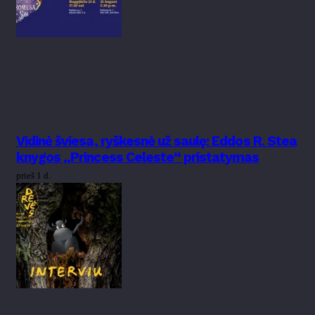
Vidinė šviesa, ryškesnė už saulę: Eddos R. Stea
knygos „Princess Celeste“ pristatymas
prieš 1 d.