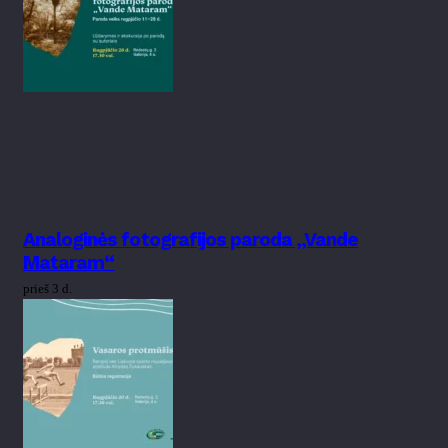
Analoginės fotografijos paroda „Vande
Mataram“
prieš 3 d.