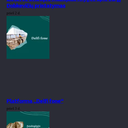
Dobkevičių pristatymas
prieš 2 d.
Platforma „Delfi fone“
prieš 3 d.