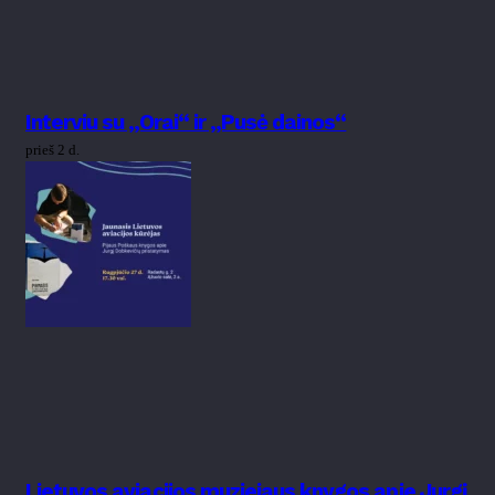
Interviu su „Orai“ ir „Pusė dainos“
prieš 2 d.
Lietuvos aviacijos muziejaus knygos apie Jurgį