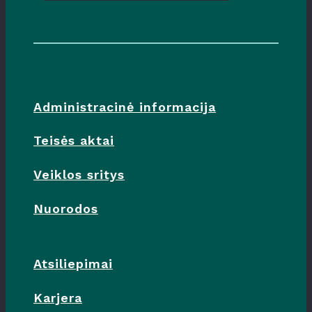
Administracinė informacija
Teisės aktai
Veiklos sritys
Nuorodos
Atsiliepimai
Karjera