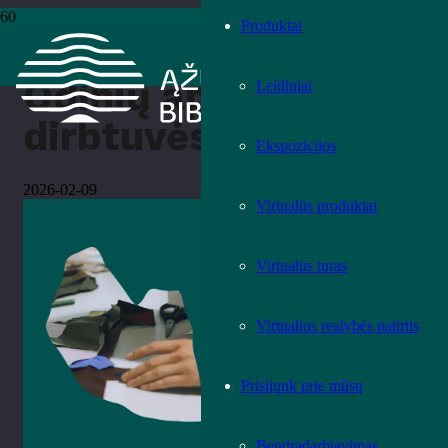
Produktai
Pradžia
›
Mokymai ir edukacijos
›
Odinių apyrankių dirbtuvės
Odinių apyrankių
Leidiniai
dirbtuvės
Ekspozicijos
2026-02-09
Virtualūs produktai
Virtualus turas
Virtualios realybės patirtis
Prisijunk prie mūsų
Bendradarbiavimas