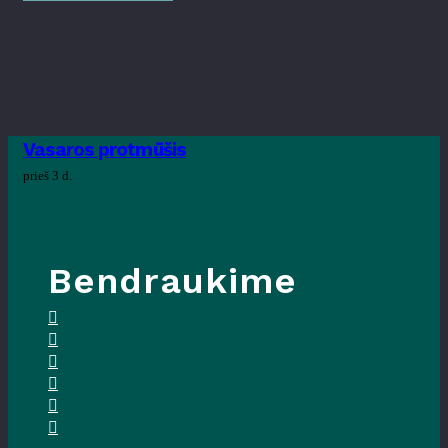
Vasaros protmūšis
prieš 3 d.
Bendraukime