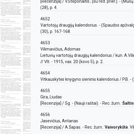
[Recenzija] / V.Steponaitis ; [su red. prier.]. - (Mūsų
(28), p. 4.
4652
Vartotojų draugijų kalendorius. - (Spaudos apžvalga
(30), p. 167-168.
4653
Vilimavičius, Adomas
Lietuvių vartotojų draugijų kalendorius / kun. A.Vili
// Vlt. - 1915, vas. 20 (kovo 5), p. 2.
4654
Vitkauskytės knygyno sieninis kalendorius / P.B. - (L
4655
Gira, Liudas
[Recenzija] / Sg. - (Nauji raštai). - Rec. žurn.:
Šaltin
4656
Jasevičius, Antanas
[Recenzija] / A.Šapas. - Rec. žurn.:
Vaivorykštė
. V