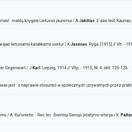
skimės! : maldų knygelė Lietuvos jaunimui / A.
Jakštas
. 2-asis leid. Kaunas,
tarėjas lietuviams katalikams svetur / K.
Jasėnas
. Ryga, [1915] // Vlt. - 191
 der Gegenwart / J.
Karl
. Leipzig, 1914 // Vltp. - 1915, Nr. 4, sklt. 125-126.
w was jest : o naprawie stosunkó w spolecznych i prywatnych przez prak
/ A. Kuronietis. - Rec. kn.: Šventoji Senojo Įstatymo istorija / K.
Palta