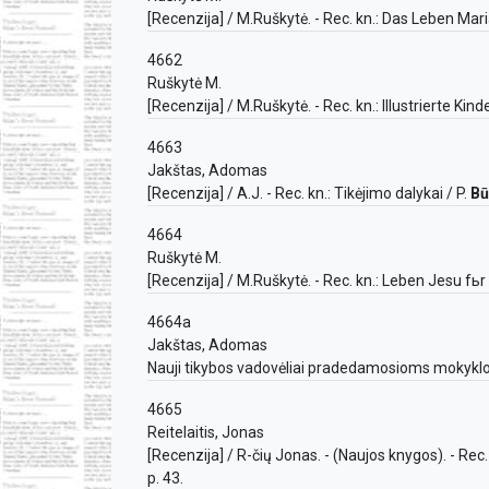
[Recenzija] / M.Ruškytė. - Rec. kn.: Das Leben Mari
4662
Ruškytė M.
[Recenzija] / M.Ruškytė. - Rec. kn.: Illustrierte Kin
4663
Jakštas, Adomas
[Recenzija] / A.J. - Rec. kn.: Tikėjimo dalykai / P.
Bū
4664
Ruškytė M.
[Recenzija] / M.Ruškytė. - Rec. kn.: Leben Jesu fьr 
4664a
Jakštas, Adomas
Nauji tikybos vadovėliai pradedamosioms mokykloms
4665
Reitelaitis, Jonas
[Recenzija] / R-čių Jonas. - (Naujos knygos). - Re
p. 43.