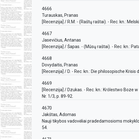
4666
Turauskas, Pranas
[Recenzija] / R.M. - (Raštų raštai). - Rec. kn.: Mel
4667
Jasevičius, Antanas
[Recenzija] / Šapas. - (Mūsų raštai). - Rec. kn.: Pa
4668
Dovydaitis, Pranas
[Recenzija] / D. - Rec. kn.: Die philosopische Krisis
4669
[Recenzija] / Dzukas. - Rec. kn.: Królestwo Boze 
Nr. 1/3, p. 89-92.
4670
Jakštas, Adomas
Nauji tikybos vadovėliai pradedamosioms mokykloms 
54.