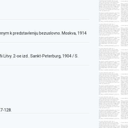
nym k predstavleniju bezuslovno. Moskva, 1914
afii Litvy. 2-oe izd.. Sankt-Peterburg, 1904 / S.
127-128.