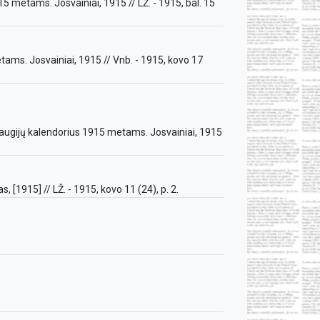
5 metams. Josvainiai, 1915 // LŽ. - 1915, bal. 15
ams. Josvainiai, 1915 // Vnb. - 1915, kovo 17
raugijų kalendorius 1915 metams. Josvainiai, 1915
, [1915] // LŽ. - 1915, kovo 11 (24), p. 2.