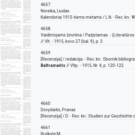
4657
Noreika, Liudas
Kalendoriai 1915-tiems metams / L.N. - Rec. kn.:
V
4658
Vaidintojams žinotina / Pažįstamas. - (Literatūros ž
// Vlt. - 1915, kovo 27 (bal. 9), p. 3.
4659
[Recenzija] / redakcija. - Rec. kn.: Sbornik bibliograf
Baltramaitis
// Vltp. - 1915, Nr. 4, p. 120-122.
4660
Dovydaitis, Pranas
[Recenzija] / D. - Rec. kn.: Studien zur Geschichte 
4661
Ruškytė M.