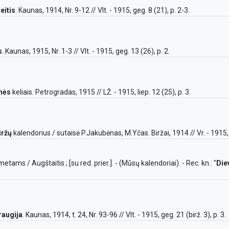
eitis
. Kaunas, 1914, Nr. 9-12 // Vlt. - 1915, geg. 8 (21), p. 2-3.
s
. Kaunas, 1915, Nr. 1-3 // Vlt. - 1915, geg. 13 (26), p. 2.
nės
keliais. Petrogradas, 1915 // LŽ. - 1915, liep. 12 (25), p. 3.
iržų
kalendorius / sutaisė P.Jakubėnas, M.Yčas. Biržai, 1914 // Vr. - 1915, 
ams / Augštaitis ; [su red. prier.]. - (Mūsų kalendoriai). - Rec. kn.: "
Die
raugija
. Kaunas, 1914, t. 24, Nr. 93-96 // Vlt. - 1915, geg. 21 (birž. 3), p. 3.