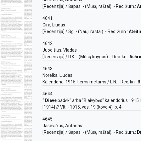
[Recenzija] / Šapas. - (Mūsų raštai). - Rec. žurn.:
At
4641
Gira, Liudas
[Recenzija] / Sg. - (Nauji raštai). - Rec. žurn.:
Ateiti
4642
Juodišius, Vladas
[Recenzija] / D.K. - (Mūsų knygos). - Rec. kn.:
Aušri
4643
Noreika, Liudas
Kalendoriai 1915-tiems metams / L.N. - Rec. kn.:
B
4644
"
Dieve
padėk" arba "Blaivybės" kalendorius 1915 met
[1914] // Vlt. - 1915, vas. 19 (kovo 4), p. 4.
4645
Jasevičius, Antanas
[Recenzija] / Šapas. - (Mūsų raštai). - Rec. žurn.:
D