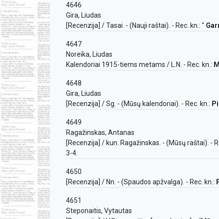
4646
Gira, Liudas
[Recenzija] / Tasai. - (Nauji raštai). - Rec. kn.: "
Gar
4647
Noreika, Liudas
Kalendoriai 1915-tiems metams / L.N. - Rec. kn.:
M
4648
Gira, Liudas
[Recenzija] / Sg. - (Mūsų kalendoriai). - Rec. kn.:
P
4649
Ragažinskas, Antanas
[Recenzija] / kun. Ragažinskas. - (Mūsų raštai). - R
3-4.
4650
[Recenzija] / Nn. - (Spaudos apžvalga). - Rec. kn.:
4651
Steponaitis, Vytautas