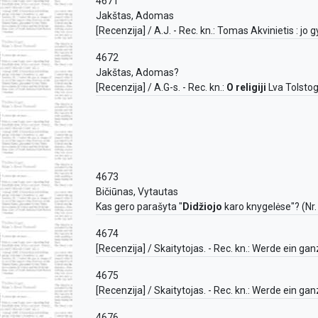
4671
Jakštas, Adomas
[Recenzija] / A.J. - Rec. kn.: Tomas Akvinietis : jo
4672
Jakštas, Adomas?
[Recenzija] / A.G-s. - Rec. kn.:
O religiji
Lva Tolstogo
4673
Bičiūnas, Vytautas
Kas gero parašyta "
Didžiojo
karo knygelėse"? (Nr. 1
4674
[Recenzija] / Skaitytojas. - Rec. kn.: Werde ein ga
4675
[Recenzija] / Skaitytojas. - Rec. kn.: Werde ein ga
4676