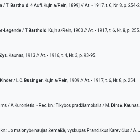
a / T.
Barthold
. 4 Aufl. Kцln a/Rein, 1899] // At. - 1917, t. 6, Nr. 8, p. 254-
der-Legende / T.
Barthold
. Kцln a/Rein, 1900 // At. - 1917, t. 6, Nr. 8, p. 255.
čys
. Kaunas, 1913 // At. - 1916, t. 4, Nr. 3, p. 93-95.
Kinder / L.C.
Businger
. Kцln a/Rein, 1909 // At. - 1917, t. 6, Nr. 8, p. 254.
 / A.Kuronietis. - Rec. kn.: Tikybos pradžiamokslis / M.
Dirsė
. Kaunas, 
c. kn.: Jo malonybė naujas Žemaičių vyskupas Pranciškus Karevičius / A.