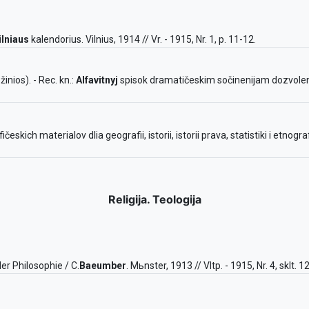
ilniaus
kalendorius. Vilnius, 1914 // Vr. - 1915, Nr. 1, p. 11-12.
inios). - Rec. kn.:
Alfavitnyj
spisok dramatičeskim sočinenijam dozvolen
ičeskich materialov dlia geografii, istorii, istorii prava, statistiki i etnogr
Religija. Teologija
der Philosophie / C.
Baeumber
. Mьnster, 1913 // Vltp. - 1915, Nr. 4, sklt. 