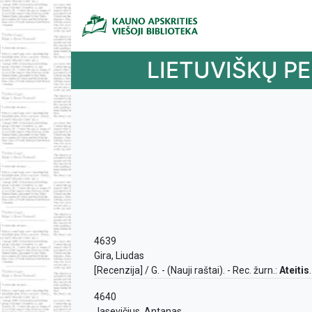
LIETUVIŠKŲ PE
4639
Gira, Liudas
[Recenzija] / G. - (Nauji raštai). - Rec. žurn.:
Ateitis
4640
Jasevičius, Antanas