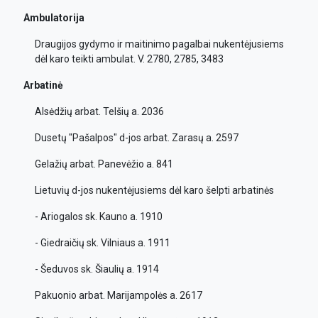
Ambulatorija
Draugijos gydymo ir maitinimo pagalbai nukentėjusiems
dėl karo teikti ambulat. V. 2780, 2785, 3483
Arbatinė
Alsėdžių arbat. Telšių a. 2036
Dusetų "Pašalpos" d-jos arbat. Zarasų a. 2597
Gelažių arbat. Panevėžio a. 841
Lietuvių d-jos nukentėjusiems dėl karo šelpti arbatinės
- Ariogalos sk. Kauno a. 1910
- Giedraičių sk. Vilniaus a. 1911
- Šeduvos sk. Šiaulių a. 1914
Pakuonio arbat. Marijampolės a. 2617