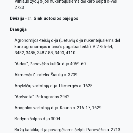
Vilniaus žydų d-jos nukentėjusiems dėl karo šelpti d-vės
2723
Divizija
- žr.:
Ginkluotosios
pajėgos
Draugija
Agronomijos-teisių d-ja (Lietuvių d-ja nukentėjusiems dėl
karo agronomijos ir teisės pagalbai teikti). V. 2755-64,
3482, 3485, 3487-88, 3490, 4110
"Aidas", Panevėžio kultūr. d-ja 4059-60
Akmenės ū. ratelis. Šiaulių a. 3709
Anykščių vartotojų d-ja. Ukmergės a. 1628
"Apšvieta". Petrogradas 2942
Ariogalos vartotojų d-ja. Kauno a. 216-17, 1629
Berlyno šalpos d-ja 3004
Biržų katalikų d-ja pavargėliams šelpti. Panevėžio a. 2713