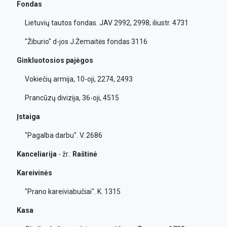
Fondas
Lietuvių tautos fondas. JAV 2992, 2998; iliustr. 4731
"Žiburio" d-jos J.Žemaitės fondas 3116
Ginkluotosios pajėgos
Vokiečių armija, 10-oji, 2274, 2493
Prancūzų divizija, 36-oji, 4515
Įstaiga
"Pagalba darbu". V. 2686
Kanceliarija
- žr.:
Raštinė
Kareivinės
"Prano kareiviabučiai". K. 1315
Kasa