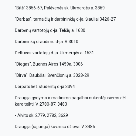
"Bitė" 3856-67; Palėvenės sk. Ukmergės a. 3869
"Darbas", tarnaičių ir darbininkių d-ja. Šiauliai 3426-27
Darbėnų vartotojų d-ja. Telšių a. 1630
Darbininkų draudimo d-ja. V. 3010
Deltuvos vartotojų d-ja. Ukmergės a. 1631
"Diegas". Buenos Aires 1459a, 3006
"Dirva". Daukšiai. Švenčionių a. 3028-29
Dorpato liet. studentų d-ja 3394
Draugija gydymo ir maitinimo pagalbai nukentėjusiems dėl
karo teikti. V. 2780-87, 3483
- Alvito sk. 2779, 2782, 3629
Draugija (sąjunga) kovai su džiova. V. 3486