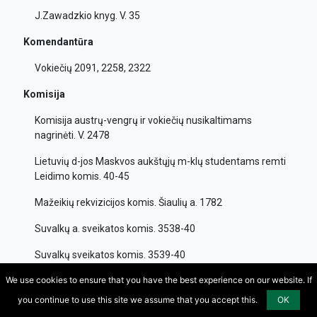
J.Zawadzkio knyg. V. 35
Komendantūra
Vokiečių 2091, 2258, 2322
Komisija
Komisija austrų-vengrų ir vokiečių nusikaltimams
nagrinėti. V. 2478
Lietuvių d-jos Maskvos aukštųjų m-klų studentams remti
Leidimo komis. 40-45
Mažeikių rekvizicijos komis. Šiaulių a. 1782
Suvalkų a. sveikatos komis. 3538-40
Suvalkų sveikatos komis. 3539-40
We use cookies to ensure that you have the best experience on our website. If
Vilniaus gub. ž. ū. ir žemėtvarkos komis. 1596
you continue to use this site we assume that you accept this.
OK
Vilniaus m. barakų statymo komis. 3946