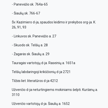
- Panevėžio sk. 764a-65
- Šiaulių sk. 766-67
Šv. Kazimiero d-ja, spaudos leidimo ir prekybos org-ja. K.
26, 91, 93
- Linkuvos sk. Panevėžio a. 27
- Skuodo sk. Telšių a. 28
- Žagarės sk. Šiaulių a. 29
Tauragės vartotojų d-ja. Raseinių a. 1651a
Telšių labdaringoji krikščionių d-ja 2721
Tilžės liet. literatūros d-ja 4212
Užvenčio d-ja neturtingiems mokiniams šelpti. Kuršėnų a.
3110
Užvenčio vartotojų d-ja. Šiaulių a. 1652