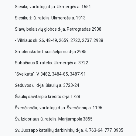
Siesikų vartotojų d-ja. Ukmergės a. 1651
Siesikų ž. ū. ratelis. Ukmergės a. 1913
Slavų belaisvių globos d-ja. Petrogradas 2938
- Vilniaus sk. 26, 48-49, 2659, 2722, 2737, 2938
Smolensko liet. susišelpimo d-ja 2985
Subačiaus ū. ratelis. Ukmergės a. 3722
"Sveikata". V. 3482, 3484-85, 3487-91
Šeduvos ū. d-ja. Šiaulių a. 3723-24
Šiaulių savitarpio kredito d-ja 1728
Švenčionėlių vartotojų d-ja. Švenčionių a. 1196
Šv. Izidoriaus ū. ratelis. Marijampolė 3855
Šv. Juozapo katalikų darbininkų d-ja. K. 763-64, 777, 3935