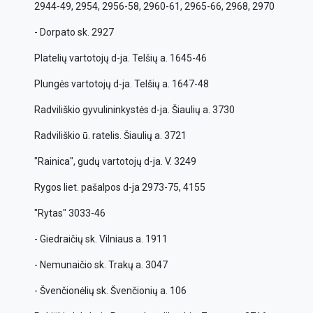
2944-49, 2954, 2956-58, 2960-61, 2965-66, 2968, 2970
- Dorpato sk. 2927
Platelių vartotojų d-ja. Telšių a. 1645-46
Plungės vartotojų d-ja. Telšių a. 1647-48
Radviliškio gyvulininkystės d-ja. Šiaulių a. 3730
Radviliškio ū. ratelis. Šiaulių a. 3721
"Rainica", gudų vartotojų d-ja. V. 3249
Rygos liet. pašalpos d-ja 2973-75, 4155
"Rytas" 3033-46
- Giedraičių sk. Vilniaus a. 1911
- Nemunaičio sk. Trakų a. 3047
- Švenčionėlių sk. Švenčionių a. 106