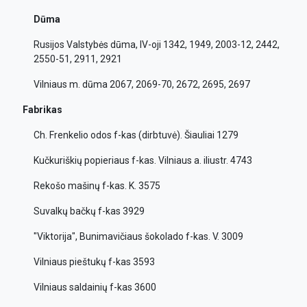
Dūma
Rusijos Valstybės dūma, IV-oji 1342, 1949, 2003-12, 2442,
2550-51, 2911, 2921
Vilniaus m. dūma 2067, 2069-70, 2672, 2695, 2697
Fabrikas
Ch. Frenkelio odos f-kas (dirbtuvė). Šiauliai 1279
Kučkuriškių popieriaus f-kas. Vilniaus a. iliustr. 4743
Rekošo mašinų f-kas. K. 3575
Suvalkų bačkų f-kas 3929
"Viktorija", Bunimavičiaus šokolado f-kas. V. 3009
Vilniaus pieštukų f-kas 3593
Vilniaus saldainių f-kas 3600