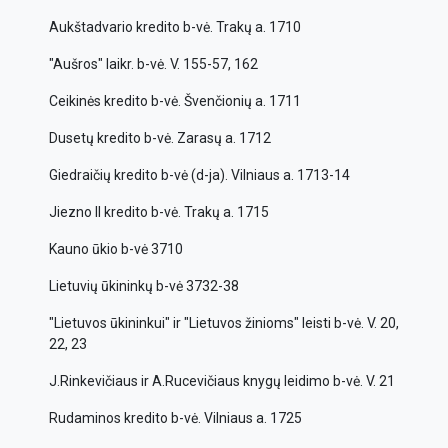
Aukštadvario kredito b-vė. Trakų a. 1710
"Aušros" laikr. b-vė. V. 155-57, 162
Ceikinės kredito b-vė. Švenčionių a. 1711
Dusetų kredito b-vė. Zarasų a. 1712
Giedraičių kredito b-vė (d-ja). Vilniaus a. 1713-14
Jiezno II kredito b-vė. Trakų a. 1715
Kauno ūkio b-vė 3710
Lietuvių ūkininkų b-vė 3732-38
"Lietuvos ūkininkui" ir "Lietuvos žinioms" leisti b-vė. V. 20,
22, 23
J.Rinkevičiaus ir A.Rucevičiaus knygų leidimo b-vė. V. 21
Rudaminos kredito b-vė. Vilniaus a. 1725