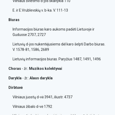
Vilniaus švietimo d-jos skaitykla 110
E. ir E.Vrublevskių v. b-ka. V. 111-13
Biuras
Informacijos biuras karo aukoms padėti Lietuvoje ir
Guduose 2707, 2727
Lietuvių d-jos nukentėjusiems dėl karo šelpti Darbo biuras.
V. 1578-81, 1586, 2689
Lietuvių informacijos biuras. Paryžius 1487, 1491, 1496
Choras
- žr.:
Muzikos kolektyvai
Darykla
- žr.:
Alaus darykla
Dirbtuvė
Vilniaus juostų d-vė 3941, iliustr. 4737
Vilniaus žibalo d-vė 1792