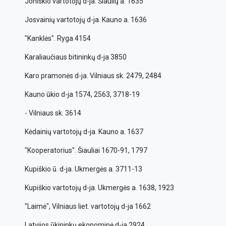
Joniškio vartotojų d-ja. Šiaulių a. 1635
Josvainių vartotojų d-ja. Kauno a. 1636
"Kanklės". Ryga 4154
Karaliaučiaus bitininkų d-ja 3850
Karo pramonės d-ja. Vilniaus sk. 2479, 2484
Kauno ūkio d-ja 1574, 2563, 3718-19
- Vilniaus sk. 3614
Kėdainių vartotojų d-ja. Kauno a. 1637
"Kooperatorius". Šiauliai 1670-91, 1797
Kupiškio ū. d-ja. Ukmergės a. 3711-13
Kupiškio vartotojų d-ja. Ukmergės a. 1638, 1923
"Laimė", Vilniaus liet. vartotojų d-ja 1662
Latvijos ūkininkų ekonominė d-ja 2924