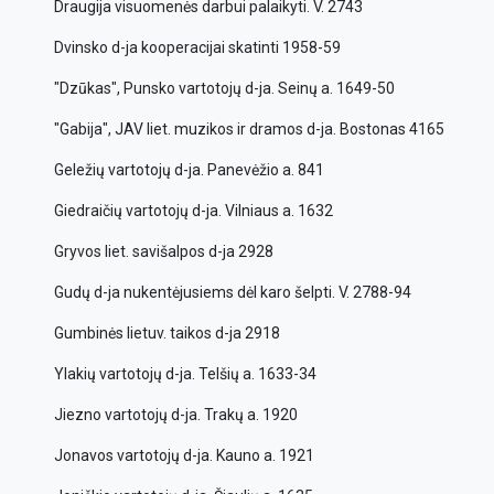
Draugija visuomenės darbui palaikyti. V. 2743
Dvinsko d-ja kooperacijai skatinti 1958-59
"Dzūkas", Punsko vartotojų d-ja. Seinų a. 1649-50
"Gabija", JAV liet. muzikos ir dramos d-ja. Bostonas 4165
Geležių vartotojų d-ja. Panevėžio a. 841
Giedraičių vartotojų d-ja. Vilniaus a. 1632
Gryvos liet. savišalpos d-ja 2928
Gudų d-ja nukentėjusiems dėl karo šelpti. V. 2788-94
Gumbinės lietuv. taikos d-ja 2918
Ylakių vartotojų d-ja. Telšių a. 1633-34
Jiezno vartotojų d-ja. Trakų a. 1920
Jonavos vartotojų d-ja. Kauno a. 1921