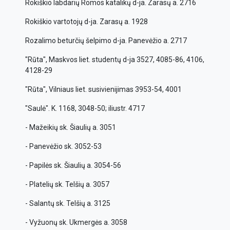
Rokiškio labdarių Romos katalikų d-ja. Zarasų a. 2716
Rokiškio vartotojų d-ja. Zarasų a. 1928
Rozalimo beturčių šelpimo d-ja. Panevėžio a. 2717
"Rūta", Maskvos liet. studentų d-ja 3527, 4085-86, 4106,
4128-29
"Rūta", Vilniaus liet. susivienijimas 3953-54, 4001
"Saulė". K. 1168, 3048-50; iliustr. 4717
- Mažeikių sk. Šiaulių a. 3051
- Panevėžio sk. 3052-53
- Papilės sk. Šiaulių a. 3054-56
- Platelių sk. Telšių a. 3057
- Salantų sk. Telšių a. 3125
- Vyžuonų sk. Ukmergės a. 3058