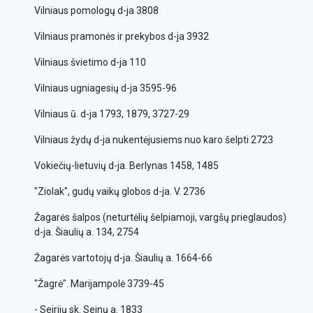
Vilniaus pomologų d-ja 3808
Vilniaus pramonės ir prekybos d-ja 3932
Vilniaus švietimo d-ja 110
Vilniaus ugniagesių d-ja 3595-96
Vilniaus ū. d-ja 1793, 1879, 3727-29
Vilniaus žydų d-ja nukentėjusiems nuo karo šelpti 2723
Vokiečių-lietuvių d-ja. Berlynas 1458, 1485
"Ziolak", gudų vaikų globos d-ja. V. 2736
Žagarės šalpos (neturtėlių šelpiamoji, vargšų prieglaudos)
d-ja. Šiaulių a. 134, 2754
Žagarės vartotojų d-ja. Šiaulių a. 1664-66
"Žagrė". Marijampolė 3739-45
- Seirijų sk. Seinų a. 1833