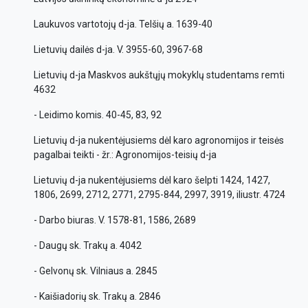
Laukuvos vartotojų d-ja. Telšių a. 1639-40
Lietuvių dailės d-ja. V. 3955-60, 3967-68
Lietuvių d-ja Maskvos aukštųjų mokyklų studentams remti
4632
- Leidimo komis. 40-45, 83, 92
Lietuvių d-ja nukentėjusiems dėl karo agronomijos ir teisės
pagalbai teikti - žr.: Agronomijos-teisių d-ja
Lietuvių d-ja nukentėjusiems dėl karo šelpti 1424, 1427,
1806, 2699, 2712, 2771, 2795-844, 2997, 3919, iliustr. 4724
- Darbo biuras. V. 1578-81, 1586, 2689
- Daugų sk. Trakų a. 4042
- Gelvonų sk. Vilniaus a. 2845
- Kaišiadorių sk. Trakų a. 2846