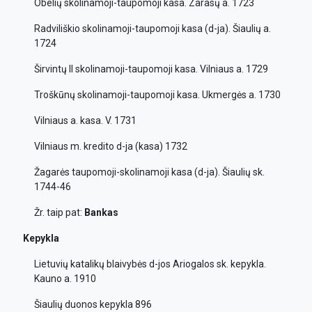
Obelių skolinamoji-taupomoji kasa. Zarasų a. 1723
Radviliškio skolinamoji-taupomoji kasa (d-ja). Šiaulių a.
1724
Širvintų II skolinamoji-taupomoji kasa. Vilniaus a. 1729
Troškūnų skolinamoji-taupomoji kasa. Ukmergės a. 1730
Vilniaus a. kasa. V. 1731
Vilniaus m. kredito d-ja (kasa) 1732
Žagarės taupomoji-skolinamoji kasa (d-ja). Šiaulių sk.
1744-46
Žr. taip pat:
Bankas
Kepykla
Lietuvių katalikų blaivybės d-jos Ariogalos sk. kepykla.
Kauno a. 1910
Šiaulių duonos kepykla 896