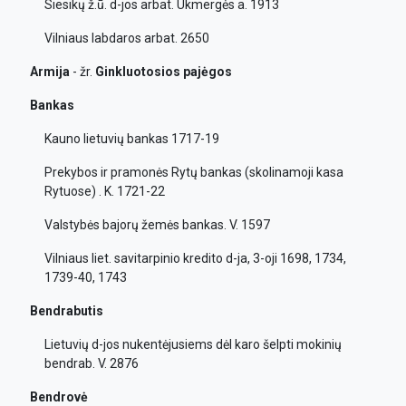
Siesikų ž.ū. d-jos arbat. Ukmergės a. 1913
Vilniaus labdaros arbat. 2650
Armija
- žr.
Ginkluotosios
pajėgos
Bankas
Kauno lietuvių bankas 1717-19
Prekybos ir pramonės Rytų bankas (skolinamoji kasa
Rytuose) . K. 1721-22
Valstybės bajorų žemės bankas. V. 1597
Vilniaus liet. savitarpinio kredito d-ja, 3-oji 1698, 1734,
1739-40, 1743
Bendrabutis
Lietuvių d-jos nukentėjusiems dėl karo šelpti mokinių
bendrab. V. 2876
Bendrovė