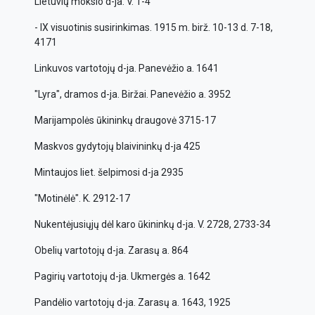
Lietuvių mokslo d-ja. V. 1-4
- IX visuotinis susirinkimas. 1915 m. birž. 10-13 d. 7-18,
4171
Linkuvos vartotojų d-ja. Panevėžio a. 1641
"Lyra", dramos d-ja. Biržai. Panevėžio a. 3952
Marijampolės ūkininkų draugovė 3715-17
Maskvos gydytojų blaivininkų d-ja 425
Mintaujos liet. šelpimosi d-ja 2935
"Motinėlė". K. 2912-17
Nukentėjusiųjų dėl karo ūkininkų d-ja. V. 2728, 2733-34
Obelių vartotojų d-ja. Zarasų a. 864
Pagirių vartotojų d-ja. Ukmergės a. 1642
Pandėlio vartotojų d-ja. Zarasų a. 1643, 1925