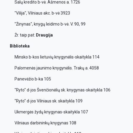
Salų kredito b-vė. Ašmenos a. 1726
"Vilija", Vilniaus akc. b-vė 3923
"Žinynas", knygų leidimo b-vė. V. 90, 99
Žr. taip pat:
Draugija
Biblioteka
Minsko b-kos lietuvių knygynėlis-skaitykla 114
Palomenės jaunimo knygynėlis. Trakų a. 4058
Panevėžio b-ka 105
"Ryto" d-jos Švenčionėlių sk. knygynas-skaitykla 106
"Ryto" d-jos Vilniaus sk. skaitykla 109
Ukmergės žydų knygynas-skaitykla 107
Vilniaus darbininkų knygynas 108