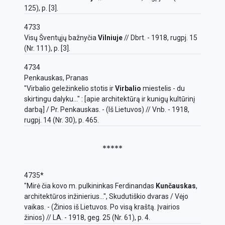
125), p. [3].
4733
Visų Šventųjų bažnyčia
Vilniuje
// Dbrt. - 1918, rugpj. 15
(Nr. 111), p. [3].
4734
Penkauskas, Pranas
"Virbalio geležinkelio stotis ir
Virbalio
miestelis - du
skirtingu dalyku..." : [apie architektūrą ir kunigų kultūrinį
darbą] / Pr. Penkauskas. - (Iš Lietuvos) // Vnb. - 1918,
rugpj. 14 (Nr. 30), p. 465.
*****
4735*
"Mirė čia kovo m. pulkininkas Ferdinandas
Kunčauskas
,
architektūros inžinierius...", Skudutiškio dvaras / Vėjo
vaikas. - (Žinios iš Lietuvos. Po visą kraštą. Įvairios
žinios) // LA. - 1918, geg. 25 (Nr. 61), p. 4.