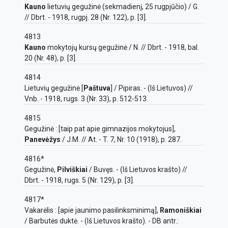
Kauno
lietuvių gegužinė (sekmadienį, 25 rugpjūčio) / G.
// Dbrt. - 1918, rugpj. 28 (Nr. 122), p. [3].
4813
Kauno
mokytojų kursų gegužinė / N. // Dbrt. - 1918, bal.
20 (Nr. 48), p. [3].
4814
Lietuvių gegužinė [
Paštuva
] / Pipiras. - (Iš Lietuvos) //
Vnb. - 1918, rugs. 3 (Nr. 33), p. 512-513.
4815
Gegužinė : [taip pat apie gimnazijos mokytojus],
Panevėžys
/ J.M. // At. - T. 7, Nr. 10 (1918), p. 287.
4816*
Gegužinė,
Pilviškiai
/ Buvęs. - (Iš Lietuvos krašto) //
Dbrt. - 1918, rugs. 5 (Nr. 129), p. [3].
4817*
Vakarėlis : [apie jaunimo pasilinksminimą],
Ramoniškiai
/ Barbutės duktė. - (Iš Lietuvos krašto). - DB antr.: