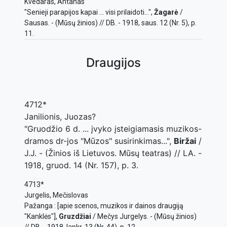
Kvedaras, Antanas
"Senieji parapijos kapai ... visi prilaidoti...",
Žagarė
/
Sausas. - (Mūsų žinios) // DB. - 1918, saus. 12 (Nr. 5), p.
11.
Draugijos
4712*
Janilionis, Juozas?
"Gruodžio 6 d. ... įvyko įsteigiamasis muzikos-
dramos dr-jos "Mūzos" susirinkimas...",
Biržai
/
J.J. - (Žinios iš Lietuvos. Mūsų teatras) // LA. -
1918, gruod. 14 (Nr. 157), p. 3.
4713*
Jurgelis, Mečislovas
Pažanga : [apie scenos, muzikos ir dainos draugiją
"Kanklės"],
Gruzdžiai
/ Mečys Jurgelys. - (Mūsų žinios)
// DB. - 1918, lapkr. 13 (Nr. 44), p. 12.