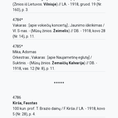
(Žinios iš Lietuvos.
Vilniuje
) // LA. - 1918, gruod. 19 (Nr.
160), p. 3.
4784*
Vakaras : [apie vokiečių koncertą] ; Jaunimo iškrikimas /
Vl. S-nas. - (Mūsų žinios.
Žeimelis
) // DB. - 1918, kovo 28
(Nr. 14), p. 11.
4785*
Mika, Adomas
Orkestras ; Vakaras : [apie Naujametinę eglutę] /
Suktinis. - (Mūsų žinios.
Žemaičių Kalvarija
) // DB. -
1918, vas. 12 (Nr. 8), p. 11.
*****
4786
Kirša, Faustas
100 kun. prof. T. Brazio dainų / F. Kirša // LA. - 1918, kovo
5 (Nr. 28), p. 4.