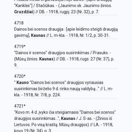
"Kanklės"] / Stačiūkas. - (Jaunimo sk. Jaunimo žinios.
Gruzdžiai
) // DB. - 1918, rugpj. 23 (Nr. 32), p. 7.
4718
Dainos bei scenos draugija : [apie leidimo steigti draugiją
gavimą],
Kaunas
// L. m-kla. - 1918, Nr. 1/2, p. 30-31.
4719*
"Dainos ir scenos" draugijos susirinkimas / Prasuks. -
(Mūsų žinios.
Kaunas
) // DB. - 1918, rugs. 27 (Nr. 37), p.
9.
4720*
"
Kauno
"Dainos bei scenos" draugijos vyriausias
susirinkimas birželio 9 d. rinko naują valdybą..." // L. m-
kla. - 1918, Nr. 7/8, p. 224.
4721*
"Kovo m. 4 d. įvyko čia steigiamasis "Dainos bei scenos"
draugijos susirinkimas...",
Kaunas
/ J. S-as. - (Žinios iš
Lietuvos. Po visą kraštą. Mūsų draugijos) // LA. - 1918,
kovo 19 (Nr. 34), p. 3.