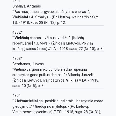
4801
Smailys, Antanas
"Pas mus jau senai gyvuoja bažnytinis choras...",
Viekšniai
/ A. Smailys. - (Po Lietuvą. Įvairios žinios) //
TS. - 1918, kovo 28 (Nr. 12), p. 12.
4802*
"
Viekšnių
choras ... vėl susitvarkė..." : [Kalėdų
repertuaras] / J. M-ys. - (Žinios iš Lietuvos. Po visą
kraštą. Įvairios žinios) // LA. - 1918, saus. 22 (Nr. 10), p. 3.
4803*
Gendrėnas, Juozas
"Vietinio vargonininko Jono Bieleckio rūpesniu
sutaisytas gana puikus choras..." / Vikonių Juozelis. -
(Žinios iš Lietuvos. Įvairios žinios.
Vilkija
) // LA. - 1918,
saus. 10 (Nr. 5), p. 3.
4804
"
Žiežmariečiai
gali pasidžiaugti gražiu bažnytinio choro
giedojimu..." / Giedojimo mylėtoja. - (Po Lietuvą.
Visuomenės gyvenimas) // TS. - 1918, rugs. 28 (Nr. 31),