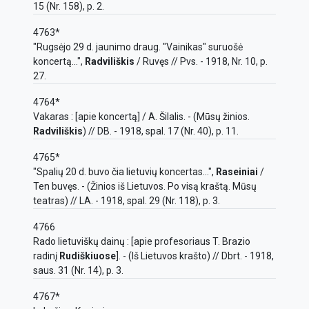
15 (Nr. 158), p. 2.
4763*
"Rugsėjo 29 d. jaunimo draug. "Vainikas" suruošė
koncertą...",
Radviliškis
/ Ruvęs // Pvs. - 1918, Nr. 10, p.
27.
4764*
Vakaras : [apie koncertą] / A. Šilalis. - (Mūsų žinios.
Radviliškis
) // DB. - 1918, spal. 17 (Nr. 40), p. 11.
4765*
"Spalių 20 d. buvo čia lietuvių koncertas...",
Raseiniai
/
Ten buvęs. - (Žinios iš Lietuvos. Po visą kraštą. Mūsų
teatras) // LA. - 1918, spal. 29 (Nr. 118), p. 3.
4766
Rado lietuviškų dainų : [apie profesoriaus T. Brazio
radinį
Rudiškiuose
]. - (Iš Lietuvos krašto) // Dbrt. - 1918,
saus. 31 (Nr. 14), p. 3.
4767*