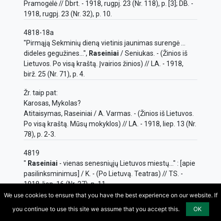
Pramogėlė // Dbrt. - 1918, rugpj. 23 (Nr. 118), p. [3]; DB. -
1918, rugpj. 23 (Nr. 32), p. 10.
4818-18a
"Pirmąją Sekminių dieną vietinis jaunimas surengė ...
dideles gegužines...",
Raseiniai
/ Seniukas. - (Žinios iš
Lietuvos. Po visą kraštą. Įvairios žinios) // LA. - 1918,
birž. 25 (Nr. 71), p. 4.
Žr. taip pat:
Karosas, Mykolas?
Atitaisymas, Raseiniai / A. Varmas. - (Žinios iš Lietuvos.
Po visą kraštą. Mūsų mokyklos) // LA. - 1918, liep. 13 (Nr.
78), p. 2-3.
4819
"
Raseiniai
- vienas senesniųjų Lietuvos miestų..." : [apie
pasilinksminimus] / K. - (Po Lietuvą. Teatras) // TS. -
1918, liep. 16 (Nr. 27), p. 11.
We use cookies to ensure that you have the best experience on our website. If
4820
you continue to use this site we assume that you accept this.
OK
Gegužinė,
Varkaliai
/ Prastuokėlis. - (Iš Lietuvos krašto)