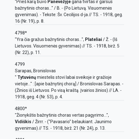
"Prieš karą buvo
Panevėžyje
gana tvirtas ir garsus
bažnytinis choras..." / B. - (Po Lietuvą. Visuomenės
gyvenimas). - Tekste: Šv. Cecilijos d-ja // TS. - 1918, geg.
16 (Nr. 19), p. 8.
4798*
"Yra čia gražus bažnytinis choras...",
Plateliai
/ Ž. - (Iš
Lietuvos. Visuomenės gyvenimas) // TS. - 1918, birž. 5
(Nr. 22), p. 11.
4799
Sarapas, Bronislovas
"
Tytuvėnų
miestelis stovi labai sveikoje ir gražioje
vietoje..." : [apie bažnytinį chorą] / Bronislovas Sarapas. -
(Žinios iš Lietuvos. Po visą kraštą. Įvairios žinios) // LA. -
1918, geg. 4 (Nr. 53), p. 4.
4800*
"Žionykštis bažnytinis choras vertas pagyrimo...",
Vidiškis
/ Žirrr. - ("Pavasario" belaukiant. Jaunimo
gyvenimas) // TS. - 1918, birž. 21 (Nr. 24), p. 13.