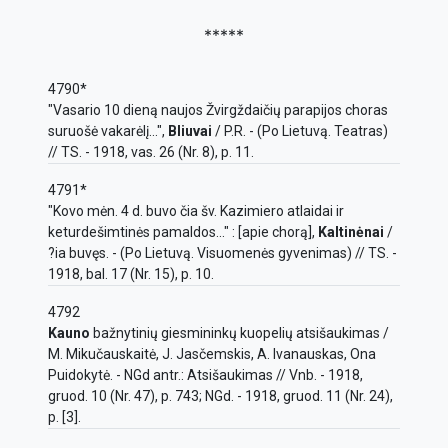
*****
4790*
"Vasario 10 dieną naujos Žvirgždaičių parapijos choras
suruošė vakarėlį...",
Bliuvai
/ P.R. - (Po Lietuvą. Teatras)
// TS. - 1918, vas. 26 (Nr. 8), p. 11.
4791*
"Kovo mėn. 4 d. buvo čia šv. Kazimiero atlaidai ir
keturdešimtinės pamaldos..." : [apie chorą],
Kaltinėnai
/
?ia buvęs. - (Po Lietuvą. Visuomenės gyvenimas) // TS. -
1918, bal. 17 (Nr. 15), p. 10.
4792
Kauno
bažnytinių giesmininkų kuopelių atsišaukimas /
M. Mikučauskaitė, J. Jasčemskis, A. Ivanauskas, Ona
Puidokytė. - NGd antr.: Atsišaukimas // Vnb. - 1918,
gruod. 10 (Nr. 47), p. 743; NGd. - 1918, gruod. 11 (Nr. 24),
p. [3].