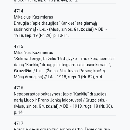
4714
Mikalčius, Kazimieras
Draugija : [apie draugijos "Kanklės" steigiamąjį
susirinkimą] / L-s. - (Mūsų žinios.
Gruzdžiai
) // DB. -
1918, liep. 19 (Nr. 29), p. 10-11.
4715
Mikalčius, Kazimieras
"Sekmadienyje, birželio 16 d., įvyko ... muzikos, scenos ir
dainų "Kanklių" draugijos steigiamasis susirinkimas...",
Gruzdžiai
/ L-s. - (Žinios iš Lietuvos. Po visą kraštą.
Mūsų draugijos) // LA. - 1918, rugs. 3 (Nr. 82), p. 4.
4716
Nepaparastos pakasynos : [apie "Kanklių" draugijos
narių Liudo ir Prano Jonkų laidotuves] / Gruzdietis. -
(Mūsų žinios.
Gruzdžiai
) // DB. - 1918, rugs. 18 (Nr. 36),
p. 14.
4717
Pradžia viešai organizuojamojo darbo : [apie draugiją