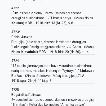
4722
"Š.m. birželio 2 dieną ... buvo "Dainos bei scenos"
draugijos susirinkimas..." / Tikrasis narys. - (Mūsų žinios.
Kaunas
) // DB. - 1918, birž. 13 (Nr. 25), p. 8.
4723*
Gobis, Juozas
Draugija : [apie choro, dramos ir švietimo draugijos
"Lakštingala" steigiamąjį susirinkimą] / J. Gobis. - (Mūsų
žinios.
Klovainiai
) // DB. - 1918, birž. 20 (Nr. 26), p. 14.
4724
"13 spalio gimnazijos bute buvo visuotinis susirinkimas
narių dramos, muzikos ir dainų dr. "Vyturys"...",
Linkuva
/
Beržas. - (Žinios iš Lietuvos. Mūsų draugijos) // LA. -
1918, spal. 26 (Nr. 116), p. 3.
4725
Bugailiškis, Peliksas
Šviesos keliais : [apie scenos, dainos ir muzikos draugiją
"Trimitas" ir Keturakio komedijos "Amerika pirtyje"