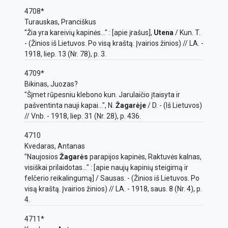
4708*
Turauskas, Pranciškus
"Žia yra kareivių kapinės..." : [apie įrašus],
Utena
/ Kun. T.
- (Žinios iš Lietuvos. Po visą kraštą. Įvairios žinios) // LA. -
1918, liep. 13 (Nr. 78), p. 3.
4709*
Bikinas, Juozas?
"Šįmet rūpesniu klebono kun. Jarulaičio įtaisyta ir
pašventinta nauji kapai...", N.
Žagarėje
/ D. - (Iš Lietuvos)
// Vnb. - 1918, liep. 31 (Nr. 28), p. 436.
4710
Kvedaras, Antanas
"Naujosios
Žagarės
parapijos kapinės, Raktuvės kalnas,
visiškai prilaidotas..." : [apie naujų kapinių steigimą ir
felčerio reikalingumą] / Sausas. - (Žinios iš Lietuvos. Po
visą kraštą. Įvairios žinios) // LA. - 1918, saus. 8 (Nr. 4), p.
4.
4711*