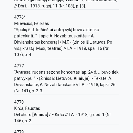
// Dbrt. - 1918, rugpj. 11 (Nr. 108), p. [3].
4776*
Milevičius, Feliksas
"Spalių 6 d.
telšiečiai
antrą sykį buvo aistetika
patenkinti..." : [apie A. Nezabitauskaitės ir A.
Dirvianskaitės koncertą] / M.F. - (Žinios iš Lietuvos. Po
visą kraštą. Mūsų teatras) // LA. - 1918, spal. 16 (Nr.
107), p. 4.
4777
"Antrasai rudens sezono koncertas lap. 24 d. ... buvo tiek
pat vykęs..." - (Žinios iš Lietuvos.
Vilniuje
). - Tekste: A.
Dirvianskaitė, A. Nezabitauskaitė // LA. - 1918, lapkr. 26
(Nr. 141), p. 2-3.
4778
Kirša, Faustas
Dėl choro [
Vilnius
] / F. Kirša // LA. - 1918, gruod. 1 (Nr.
146), p. 2.
4779