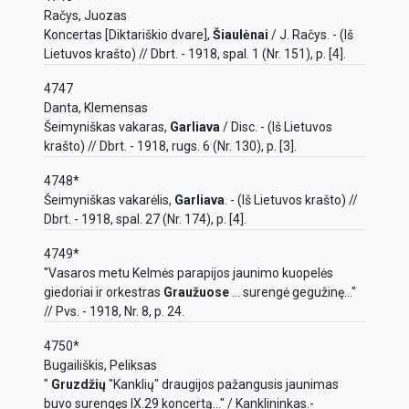
Račys, Juozas
Koncertas [Diktariškio dvare],
Šiaulėnai
/ J. Račys. - (Iš
Lietuvos krašto) // Dbrt. - 1918, spal. 1 (Nr. 151), p. [4].
4747
Danta, Klemensas
Šeimyniškas vakaras,
Garliava
/ Disc. - (Iš Lietuvos
krašto) // Dbrt. - 1918, rugs. 6 (Nr. 130), p. [3].
4748*
Šeimyniškas vakarėlis,
Garliava
. - (Iš Lietuvos krašto) //
Dbrt. - 1918, spal. 27 (Nr. 174), p. [4].
4749*
"Vasaros metu Kelmės parapijos jaunimo kuopelės
giedoriai ir orkestras
Graužuose
... surengė gegužinę..."
// Pvs. - 1918, Nr. 8, p. 24.
4750*
Bugailiškis, Peliksas
"
Gruzdžių
"Kanklių" draugijos pažangusis jaunimas
buvo surengęs IX.29 koncertą…" / Kanklininkas.-