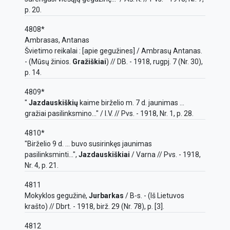
p. 20.
4808*
Ambrasas, Antanas
Švietimo reikalai : [apie gegužines] / Ambrasų Antanas.
- (Mūsų žinios.
Gražiškiai
) // DB. - 1918, rugpj. 7 (Nr. 30),
p. 14.
4809*
"
Jazdauskiškių
kaime birželio m. 7 d. jaunimas ...
gražiai pasilinksmino..." / I.V. // Pvs. - 1918, Nr. 1, p. 28.
4810*
"Birželio 9 d. ... buvo susirinkęs jaunimas
pasilinksminti...",
Jazdauskiškiai
/ Varna // Pvs. - 1918,
Nr. 4, p. 21.
4811
Mokyklos gegužinė,
Jurbarkas
/ B-s. - (Iš Lietuvos
krašto) // Dbrt. - 1918, birž. 29 (Nr. 78), p. [3].
4812