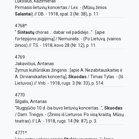
Lukošius, Kazimieras
Pirmasis lietuvių koncertas / Lex. - (Mūsų žinios.
Salantai
) // DB. - 1918, spal. 3 (Nr. 38), p. 11.
4768*
"
Sintautų
choras ... dabar vėl padidėjo..." : [apie
fortepijono įsigijimą] / Nemunėlis. - (Po Lietuvą. Įvairios
žinios) // TS. - 1918, kovo 28 (Nr. 12), p. 11.
4769
Jakavičius, Antanas
Žymus kultūriškas žingsnis : [apie A. Nezabitauskaitės ir
A. Dirvianskaitės koncertą],
Skuodas
/ Timas Tylas. - (Iš
Lietuvos) // Vnb. - 1918, rugs. 3 (Nr. 33), p. 514.
4770
Šilgalis, Antanas
"Rugpjūčio 10 d. čia buvo lietuvių koncertas...",
Skuodas
/ Dam. Treigys. - (Žinios iš Lietuvos. Po visą kraštą. Mūsų
teatras) // LA. - 1918, rugs. 14 (Nr. 87), p. 3.
4771*