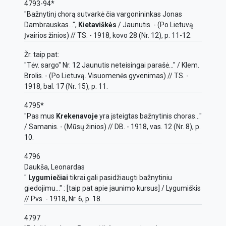
4793-94*
"Bažnytinį chorą sutvarkė čia vargonininkas Jonas
Dambrauskas...",
Kietaviškės
/ Jaunutis. - (Po Lietuvą.
Įvairios žinios) // TS. - 1918, kovo 28 (Nr. 12), p. 11-12.
Žr. taip pat:
"Tėv. sargo" Nr. 12 Jaunutis neteisingai parašė..." / Klem.
Brolis. - (Po Lietuvą. Visuomenės gyvenimas) // TS. -
1918, bal. 17 (Nr. 15), p. 11.
4795*
"Pas mus
Krekenavoje
yra įsteigtas bažnytinis choras..."
/ Samanis. - (Mūsų žinios) // DB. - 1918, vas. 12 (Nr. 8), p.
10.
4796
Daukša, Leonardas
"
Lygumiečiai
tikrai gali pasidžiaugti bažnytiniu
giedojimu..." : [taip pat apie jaunimo kursus] / Lygumiškis
// Pvs. - 1918, Nr. 6, p. 18.
4797