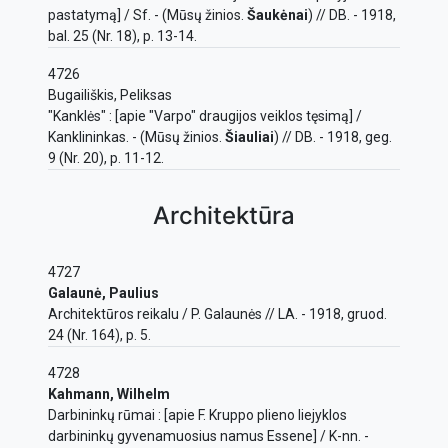
pastatymą] / Sf. - (Mūsų žinios.
Šaukėnai
) // DB. - 1918,
bal. 25 (Nr. 18), p. 13-14.
4726
Bugailiškis, Peliksas
"Kanklės" : [apie "Varpo" draugijos veiklos tęsimą] /
Kanklininkas. - (Mūsų žinios.
Šiauliai
) // DB. - 1918, geg.
9 (Nr. 20), p. 11-12.
Architektūra
4727
Galaunė, Paulius
Architektūros reikalu / P. Galaunės // LA. - 1918, gruod.
24 (Nr. 164), p. 5.
4728
Kahmann, Wilhelm
Darbininkų rūmai : [apie F. Kruppo plieno liejyklos
darbininkų gyvenamuosius namus Essene] / K-nn. -