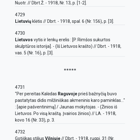
Nuotr. // Dbrt.Ž. - 1918, Nr. 13, p. [1-2].
4729
Lietuvių
klėtis // Dbrt. - 1918, spal. 6 (Nr. 156), p. [3].
4730
Lietuvos
vytis ir lenkų erelis : [P. Rimšos sukurtos
skulptūros istorija]. - (Iš Lietuvos krašto) // Dbrt. - 1918,
vas. 5 (Nr. 16), p. [3].
*****
4731
"Per pereitas Kalėdas
Raguvoje
prieš bažnyčią buvo
pastatytas didis milžiniškas akmeninis karo paminklas..."
: [apie pašventinimą] / Jaunas mokytojas. - (Žinios iš
Lietuvos. Po visą kraštą. Įvairios žinios) // LA. - 1918,
kovo 16 (Nr. 33), p. 3.
4732
Gotiškas stilius
Vilniuje
// Dbrt. - 1918, rugpj. 31 (Nr.