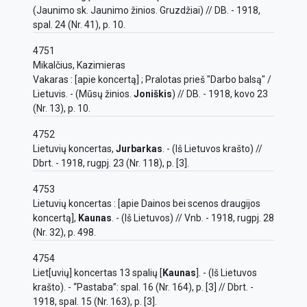
(Jaunimo sk. Jaunimo žinios. Gruzdžiai) // DB. - 1918,
spal. 24 (Nr. 41), p. 10.
4751
Mikalčius, Kazimieras
Vakaras : [apie koncertą] ; Pralotas prieš "Darbo balsą" /
Lietuvis. - (Mūsų žinios.
Joniškis
) // DB. - 1918, kovo 23
(Nr. 13), p. 10.
4752
Lietuvių koncertas,
Jurbarkas
. - (Iš Lietuvos krašto) //
Dbrt. - 1918, rugpj. 23 (Nr. 118), p. [3].
4753
Lietuvių koncertas : [apie Dainos bei scenos draugijos
koncertą],
Kaunas
. - (Iš Lietuvos) // Vnb. - 1918, rugpj. 28
(Nr. 32), p. 498.
4754
Liet[uvių] koncertas 13 spalių [
Kaunas
]. - (Iš Lietuvos
krašto). - “Pastaba”: spal. 16 (Nr. 164), p. [3] // Dbrt. -
1918, spal. 15 (Nr. 163), p. [3].