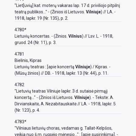
"Liet[uvių] kat. moterų vakaras lap. 17 d. priviliojo pitpilnį
teatrą publikos..." - (Žinios iš Lietuvos.
Vilniuje
) // LA. -
1918, lapkr. 19 (Nr. 135), p. 2.
4780*
Lietuvių koncertas. - (Žinios.
Vilnius
) // Lsv. L. - 1918,
gruod. 24 (Nr. 11), p. 3.
4781
Bielinis, Kipras
Lietuvių teatras : [apie koncertą
Vilniuje
) / Kipras. -
(Mūsų žinios) // DB. - 1918, lapkr. 13 (Nr. 44), p. 11.
4782
"Lietuvių teatras Vilniuje lapkr. 3 d. sutaisė pirmąjį
koncertą..." - (Žinios iš Lietuvos.
Vilniuje
). - Tekste: A.
Dirvianskaitė, A. Nezabitauskaitė // LA. - 1918, lapkr. 5
(Nr. 123), p. 4.
4783*
"Vilniaus lietuvių choras, vedamas g. Tallat-Kelpšos,
veikia nuo š.m. rugsėjo mėnesio..." : [apie susirinkimą]. -