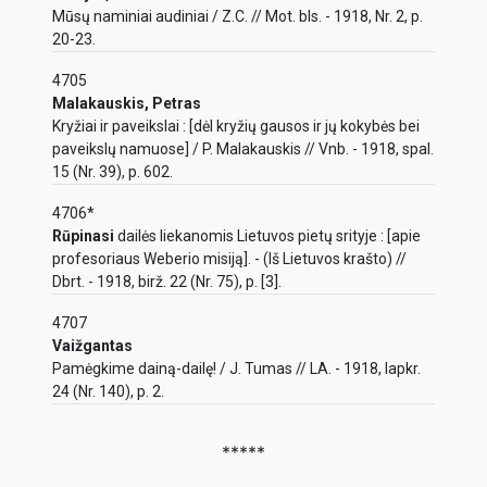
Mūsų naminiai audiniai / Z.C. // Mot. bls. - 1918, Nr. 2, p.
20-23.
4705
Malakauskis, Petras
Kryžiai ir paveikslai : [dėl kryžių gausos ir jų kokybės bei
paveikslų namuose] / P. Malakauskis // Vnb. - 1918, spal.
15 (Nr. 39), p. 602.
4706*
Rūpinasi
dailės liekanomis Lietuvos pietų srityje : [apie
profesoriaus Weberio misiją]. - (Iš Lietuvos krašto) //
Dbrt. - 1918, birž. 22 (Nr. 75), p. [3].
4707
Vaižgantas
Pamėgkime dainą-dailę! / J. Tumas // LA. - 1918, lapkr.
24 (Nr. 140), p. 2.
*****