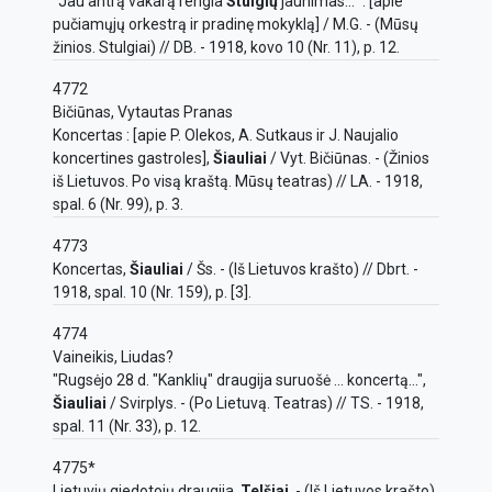
"Jau antrą vakarą rengia
Stulgių
jaunimas..." : [apie
pučiamųjų orkestrą ir pradinę mokyklą] / M.G. - (Mūsų
žinios. Stulgiai) // DB. - 1918, kovo 10 (Nr. 11), p. 12.
4772
Bičiūnas, Vytautas Pranas
Koncertas : [apie P. Olekos, A. Sutkaus ir J. Naujalio
koncertines gastroles],
Šiauliai
/ Vyt. Bičiūnas. - (Žinios
iš Lietuvos. Po visą kraštą. Mūsų teatras) // LA. - 1918,
spal. 6 (Nr. 99), p. 3.
4773
Koncertas,
Šiauliai
/ Šs. - (Iš Lietuvos krašto) // Dbrt. -
1918, spal. 10 (Nr. 159), p. [3].
4774
Vaineikis, Liudas?
"Rugsėjo 28 d. "Kanklių" draugija suruošė ... koncertą...",
Šiauliai
/ Svirplys. - (Po Lietuvą. Teatras) // TS. - 1918,
spal. 11 (Nr. 33), p. 12.
4775*
Lietuvių giedotojų draugija,
Telšiai
. - (Iš Lietuvos krašto)