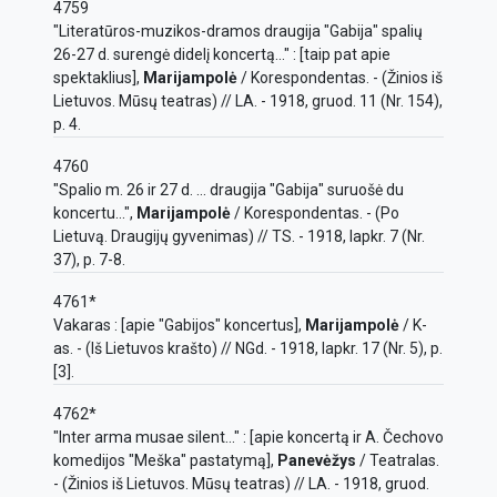
4759
"Literatūros-muzikos-dramos draugija "Gabija" spalių
26-27 d. surengė didelį koncertą..." : [taip pat apie
spektaklius],
Marijampolė
/ Korespondentas. - (Žinios iš
Lietuvos. Mūsų teatras) // LA. - 1918, gruod. 11 (Nr. 154),
p. 4.
4760
"Spalio m. 26 ir 27 d. ... draugija "Gabija" suruošė du
koncertu...",
Marijampolė
/ Korespondentas. - (Po
Lietuvą. Draugijų gyvenimas) // TS. - 1918, lapkr. 7 (Nr.
37), p. 7-8.
4761*
Vakaras : [apie "Gabijos" koncertus],
Marijampolė
/ K-
as. - (Iš Lietuvos krašto) // NGd. - 1918, lapkr. 17 (Nr. 5), p.
[3].
4762*
"Inter arma musae silent..." : [apie koncertą ir A. Čechovo
komedijos "Meška" pastatymą],
Panevėžys
/ Teatralas.
- (Žinios iš Lietuvos. Mūsų teatras) // LA. - 1918, gruod.