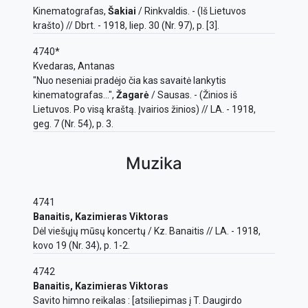
Kinematografas,
Šakiai
/ Rinkvaldis. - (Iš Lietuvos
krašto) // Dbrt. - 1918, liep. 30 (Nr. 97), p. [3].
4740*
Kvedaras, Antanas
"Nuo neseniai pradėjo čia kas savaitė lankytis
kinematografas...",
Žagarė
/ Sausas. - (Žinios iš
Lietuvos. Po visą kraštą. Įvairios žinios) // LA. - 1918,
geg. 7 (Nr. 54), p. 3.
Muzika
4741
Banaitis, Kazimieras Viktoras
Dėl viešųjų mūsų koncertų / Kz. Banaitis // LA. - 1918,
kovo 19 (Nr. 34), p. 1-2.
4742
Banaitis, Kazimieras Viktoras
Savito himno reikalas : [atsiliepimas į T. Daugirdo