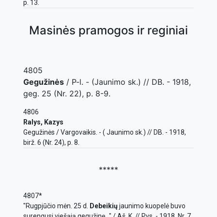
p. 13.
Masinės pramogos ir reginiai
4805
Gegužinės
/ P-l. - (Jaunimo sk.) // DB. - 1918,
geg. 25 (Nr. 22), p. 8-9.
4806
Ralys, Kazys
Gegužinės / Vargovaikis. - ( Jaunimo sk.) // DB. - 1918,
birž. 6 (Nr. 24), p. 8.
*****
4807*
"Rugpjūčio mėn. 25 d.
Debeikių
jaunimo kuopelė buvo
surengusi viešąją gegužinę..." / Aš. K. // Pvs. - 1918, Nr. 7,