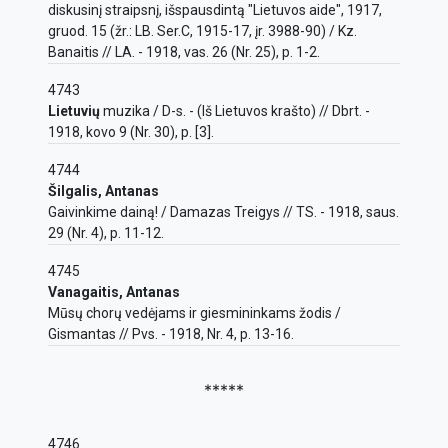
diskusinį straipsnį, išspausdintą "Lietuvos aide", 1917,
gruod. 15 (žr.: LB. Ser.C, 1915-17, įr. 3988-90) / Kz.
Banaitis // LA. - 1918, vas. 26 (Nr. 25), p. 1-2.
4743
Lietuvių
muzika / D-s. - (Iš Lietuvos krašto) // Dbrt. -
1918, kovo 9 (Nr. 30), p. [3].
4744
Šilgalis, Antanas
Gaivinkime dainą! / Damazas Treigys // TS. - 1918, saus.
29 (Nr. 4), p. 11-12.
4745
Vanagaitis, Antanas
Mūsų chorų vedėjams ir giesmininkams žodis /
Gismantas // Pvs. - 1918, Nr. 4, p. 13-16.
*****
4746